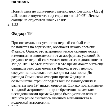
полночь
Новый день по солнечному календарю. Сегодня, إن شاء
الله, солнце опустится под горизонт на -19.05°. Летом
солнце не опустится ниже -12.08°.
1:33
Фаджр 19°
При оптимальных условиях первый слабый свет
появляется на горизонте, обозначая начало времени
Фаджра. Однако это астрономическое явление может
изменяться в зависимости от атмосферных условий. В
результате первый свет может появиться в диапазоне от
19° до 18°. По этой причине в это время может быть ещё
слишком рано для молитвы Фаджр, и этот период
следует использовать только для начала поста. До
распада Османской империи время Фаджра в
большинстве стран определялось по наблюдениям и
расчетам при 19° ниже горизонта. Однако под влиянием
западной астрономии и пренебрежения исламскими
исследованиями время Фаджра было установлено на
18°, что ранее считалось мнением меньшинства в
исламской астрономии.