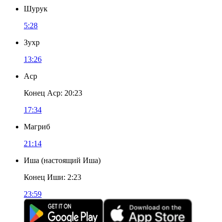
Шурук
5:28
Зухр
13:26
Аср
Конец Аср
:
20:23
17:34
Магриб
21:14
Иша
(
настоящий Иша
)
Конец Иши
:
2:23
23:59