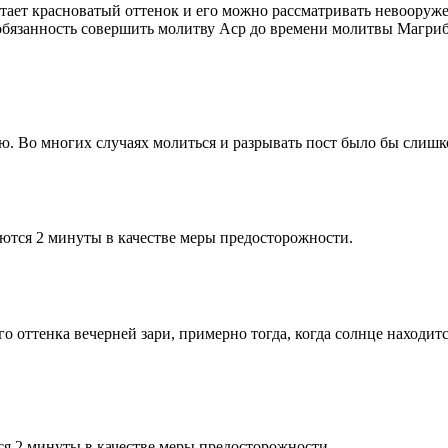
етает красноватый оттенок и его можно рассматривать невооруж
 обязанность совершить молитву Аср до времени молитвы Магриб
рю. Во многих случаях молиться и разрывать пост было бы слишк
ются 2 минуты в качестве меры предосторожности.
 оттенка вечерней зари, примерно тогда, когда солнце находитс
я 2 минуты в качестве меры предосторожности.