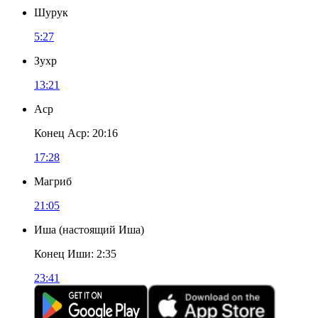
Шурук
5:27
Зухр
13:21
Аср
Конец Аср
:
20:16
17:28
Магриб
21:05
Иша
(
настоящий Иша
)
Конец Иши
:
2:35
23:41