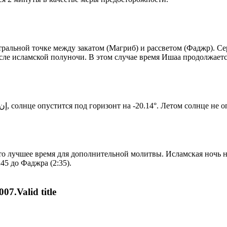
альной точке между закатом (Магриб) и рассветом (Фаджр). Сере
сле исламской полуночи. В этом случае время Ишаа продолжаетс
Новый день по солнечному календарю. Сегодня, إن شاء الله, солнце опустится под горизонт на -20.14°. Лет
то лучшее время для дополнительной молитвы. Исламская ночь на
45 до Фаджра (2:35).
07.Valid title