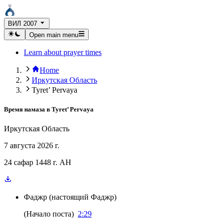
ВИЛ 2007
Open main menu
Learn about prayer times
Home
Иркутская Область
Tyret’ Pervaya
Время намаза в
Tyret’ Pervaya
Иркутская Область
7 августа 2026 г.
24 сафар 1448 г. AH
Фаджр
(
настоящий Фаджр
)
(
Начало поста
)
2:29