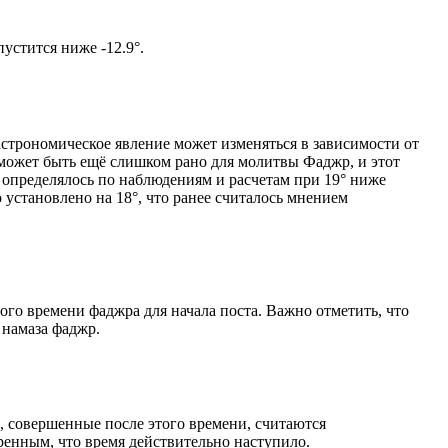
ом солнце не опустится ниже -12.9°.
астрономическое явление может изменяться в зависимости от
я может быть ещё слишком рано для молитвы Фаджр, и этот
 определялось по наблюдениям и расчетам при 19° ниже
становлено на 18°, что ранее считалось мнением
ого времени фаджра для начала поста. Важно отметить, что
 намаза фаджр.
, совершенные после этого времени, считаются
ренным, что время действительно наступило.