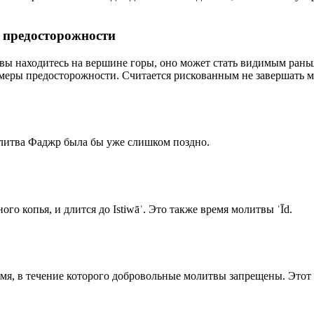
р предосторожности
 вы находитесь на вершине горы, оно может стать видимым рань
меры предосторожности. Считается рискованным не завершать м
олитва Фаджр была бы уже слишком поздно.
го копья, и длится до Istiwāʾ. Это также время молитвы ʿĪd.
емя, в течение которого добровольные молитвы запрещены. Этот 