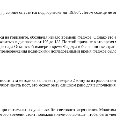
Новый день по солнечному календарю. Сегодня, إن شاء الله, солнце опустится под горизонт на -19.86°. Лет
я на горизонте, обозначая начало времени Фаджра. Однако это 
явиться в диапазоне от 19° до 18°. По этой причине в это врем
До распада Османской империи время Фаджра в большинстве стран
 пренебрежения исламскими исследованиями время Фаджра было у
ности, эта методика вычитает примерно 2 минуты из рассчитанн
ляют начать пост, это может быть слишком рано для выполнения
 при оптимальных условиях без светового загрязнения. Молитвы
этого времени стоит подождать немного дольше, чтобы быть уве