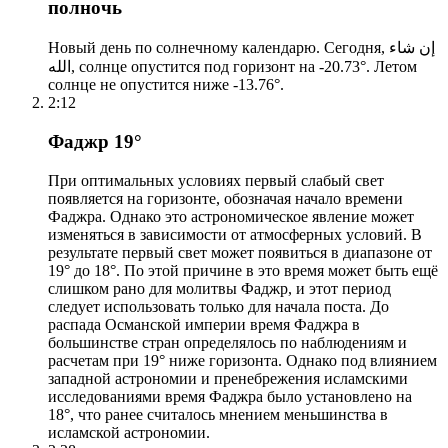
полночь
Новый день по солнечному календарю. Сегодня, إن شاء
الله, солнце опустится под горизонт на -20.73°. Летом
солнце не опустится ниже -13.76°.
2:12
Фаджр 19°
При оптимальных условиях первый слабый свет
появляется на горизонте, обозначая начало времени
Фаджра. Однако это астрономическое явление может
изменяться в зависимости от атмосферных условий. В
результате первый свет может появиться в диапазоне от
19° до 18°. По этой причине в это время может быть ещё
слишком рано для молитвы Фаджр, и этот период
следует использовать только для начала поста. До
распада Османской империи время Фаджра в
большинстве стран определялось по наблюдениям и
расчетам при 19° ниже горизонта. Однако под влиянием
западной астрономии и пренебрежения исламскими
исследованиями время Фаджра было установлено на
18°, что ранее считалось мнением меньшинства в
исламской астрономии.