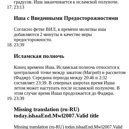
градусов. Иша заканчивается к исламской полуночи.
23:13
Иша с Введенными Предосторожностями
Согласно фетве ВИЛ, к времени молитвы иша
добавляются 2 минуты в качестве меры
предосторожности.
23:39
Исламская полночь
Конец времени Иша. Исламская полночь относится к
центральной точке между закатом (Магриб) и рассветом
(Фаджр). Середина периода между 20:46 и 2:32
составляет 23:39. В северных широтах время Ишаа
летом может наступать после исламской полуночи. В
этом случае время Ишаа продолжается до Фаджра.
23:39
Missing translation (ru-RU)
today.ishaaEnd.Mwl2007.Valid title
Missing translation (ru-RU) today.ishaaEnd.Mwl2007.Valid