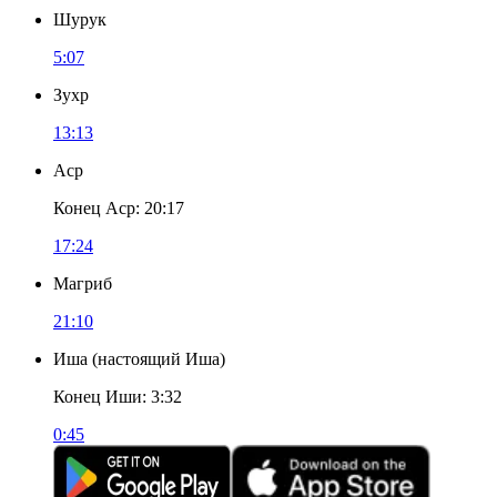
Шурук
5:07
Зухр
13:13
Аср
Конец Аср
:
20:17
17:24
Магриб
21:10
Иша
(
настоящий Иша
)
Конец Иши
:
3:32
0:45