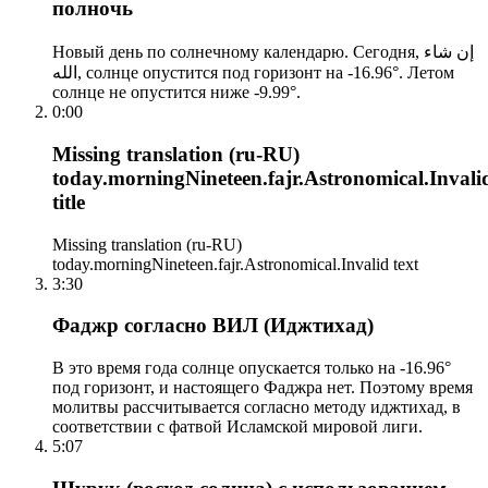
полночь
Новый день по солнечному календарю. Сегодня, إن شاء
الله, солнце опустится под горизонт на -16.96°. Летом
солнце не опустится ниже -9.99°.
0:00
Missing translation (ru-RU)
today.morningNineteen.fajr.Astronomical.Invali
title
Missing translation (ru-RU)
today.morningNineteen.fajr.Astronomical.Invalid text
3:30
Фаджр согласно ВИЛ (Иджтихад)
В это время года солнце опускается только на -16.96°
под горизонт, и настоящего Фаджра нет. Поэтому время
молитвы рассчитывается согласно методу иджтихад, в
соответствии с фатвой Исламской мировой лиги.
5:07