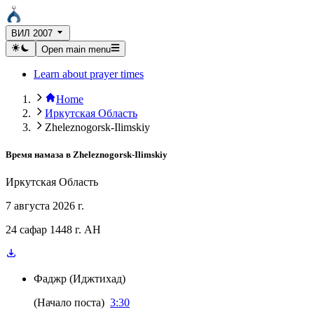
ВИЛ 2007
Open main menu
Learn about prayer times
Home
Иркутская Область
Zheleznogorsk-Ilimskiy
Время намаза в
Zheleznogorsk-Ilimskiy
Иркутская Область
7 августа 2026 г.
24 сафар 1448 г. AH
Фаджр
(
Иджтихад
)
(
Начало поста
)
3:30