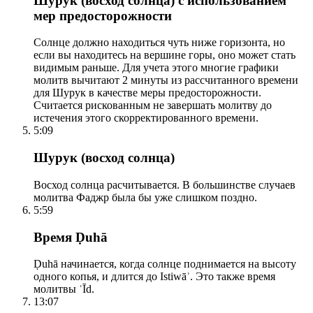
Шурук (восход солнца) с использованием
мер предосторожности
Солнце должно находиться чуть ниже горизонта, но
если вы находитесь на вершине горы, оно может стать
видимым раньше. Для учета этого многие графики
молитв вычитают 2 минуты из рассчитанного времени
для Шурук в качестве меры предосторожности.
Считается рискованным не завершать молитву до
истечения этого скорректированного времени.
5:09
Шурук (восход солнца)
Восход солнца расчитывается. В большинстве случаев
молитва Фаджр была бы уже слишком поздно.
5:59
Время Ḍuhā
Ḍuhā начинается, когда солнце поднимается на высоту
одного копья, и длится до Istiwāʾ. Это также время
молитвы ʿĪd.
13:07