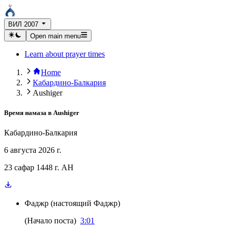
ВИЛ 2007
Open main menu
Learn about prayer times
Home
Кабардино-Балкария
Aushiger
Время намаза в
Aushiger
Кабардино-Балкария
6 августа 2026 г.
23 сафар 1448 г. AH
Фаджр
(
настоящий Фаджр
)
(
Начало поста
)
3:01