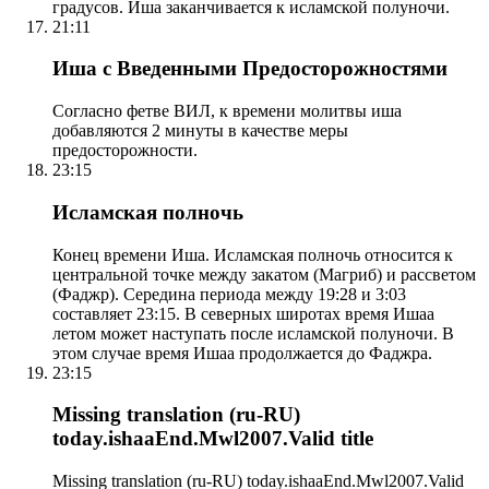
градусов. Иша заканчивается к исламской полуночи.
21:11
Иша с Введенными Предосторожностями
Согласно фетве ВИЛ, к времени молитвы иша
добавляются 2 минуты в качестве меры
предосторожности.
23:15
Исламская полночь
Конец времени Иша. Исламская полночь относится к
центральной точке между закатом (Магриб) и рассветом
(Фаджр). Середина периода между 19:28 и 3:03
составляет 23:15. В северных широтах время Ишаа
летом может наступать после исламской полуночи. В
этом случае время Ишаа продолжается до Фаджра.
23:15
Missing translation (ru-RU)
today.ishaaEnd.Mwl2007.Valid title
Missing translation (ru-RU) today.ishaaEnd.Mwl2007.Valid