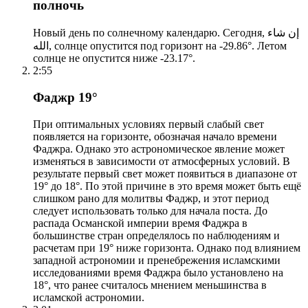
полночь
Новый день по солнечному календарю. Сегодня, إن شاء
الله, солнце опустится под горизонт на -29.86°. Летом
солнце не опустится ниже -23.17°.
2:55
Фаджр 19°
При оптимальных условиях первый слабый свет
появляется на горизонте, обозначая начало времени
Фаджра. Однако это астрономическое явление может
изменяться в зависимости от атмосферных условий. В
результате первый свет может появиться в диапазоне от
19° до 18°. По этой причине в это время может быть ещё
слишком рано для молитвы Фаджр, и этот период
следует использовать только для начала поста. До
распада Османской империи время Фаджра в
большинстве стран определялось по наблюдениям и
расчетам при 19° ниже горизонта. Однако под влиянием
западной астрономии и пренебрежения исламскими
исследованиями время Фаджра было установлено на
18°, что ранее считалось мнением меньшинства в
исламской астрономии.