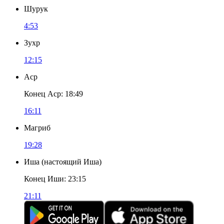
Шурук
4:53
Зухр
12:15
Аср
Конец Аср
:
18:49
16:11
Магриб
19:28
Иша
(
настоящий Иша
)
Конец Иши
:
23:15
21:11