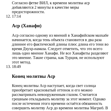
Согласно фетве ВИЛ, к времени молитвы аср
добавляются 2 минуты в качестве меры
предосторожности.
17:14
Аср (Ханафи)
Аср согласно одному из мнений в Ханафийском мазхабе
начинается, когда тень объекта становится в два раза
длиннее его фактической длины плюс длина его тени во
время Дхухр-намаза. Следует отметить, что это всего
лишь одно мнение Ханафи. Не все Ханафиты разделяют
это мнение. Такие страны, как Турция, не используют
этот метод.
18:49
Конец молитвы Аср
Конец молитвы Аср наступает, когда свет солнца
приобретает красноватый оттенок и его можно
рассматривать невооруженным глазом. Считается
грешным откладывать молитву за этот момент. Однако
после истечения этого времени остаётся обязанность
совершить молитву Аср до времени молитвы Магриб. В