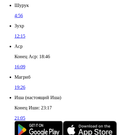
Шурук
4:56
Зухр
12:15
Аср
Конец Аср
:
18:46
16:09
Магриб
19:26
Иша
(
настоящий Иша
)
Конец Иши
:
23:17
21:05