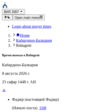
ВИЛ 2007
Open main menu
Learn about prayer times
Home
Кабардино-Балкария
Babugent
Время намаза в
Babugent
Кабардино-Балкария
8 августа 2026 г.
25 сафар 1448 г. AH
Фаджр
(
настоящий Фаджр
)
(
Начало поста
)
3:08