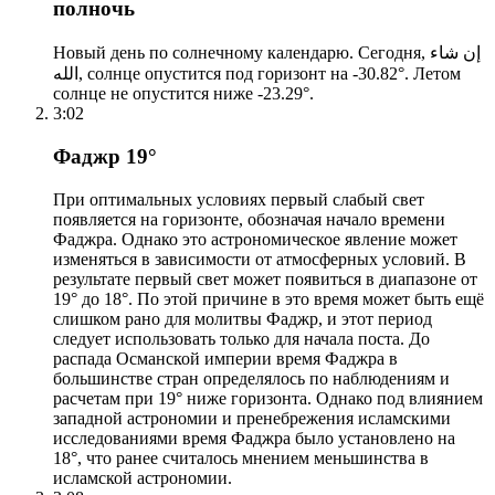
полночь
Новый день по солнечному календарю. Сегодня, إن شاء
الله, солнце опустится под горизонт на -30.82°. Летом
солнце не опустится ниже -23.29°.
3:02
Фаджр 19°
При оптимальных условиях первый слабый свет
появляется на горизонте, обозначая начало времени
Фаджра. Однако это астрономическое явление может
изменяться в зависимости от атмосферных условий. В
результате первый свет может появиться в диапазоне от
19° до 18°. По этой причине в это время может быть ещё
слишком рано для молитвы Фаджр, и этот период
следует использовать только для начала поста. До
распада Османской империи время Фаджра в
большинстве стран определялось по наблюдениям и
расчетам при 19° ниже горизонта. Однако под влиянием
западной астрономии и пренебрежения исламскими
исследованиями время Фаджра было установлено на
18°, что ранее считалось мнением меньшинства в
исламской астрономии.