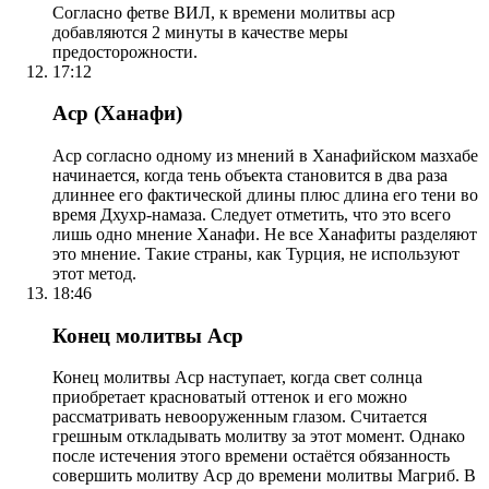
Согласно фетве ВИЛ, к времени молитвы аср
добавляются 2 минуты в качестве меры
предосторожности.
17:12
Аср (Ханафи)
Аср согласно одному из мнений в Ханафийском мазхабе
начинается, когда тень объекта становится в два раза
длиннее его фактической длины плюс длина его тени во
время Дхухр-намаза. Следует отметить, что это всего
лишь одно мнение Ханафи. Не все Ханафиты разделяют
это мнение. Такие страны, как Турция, не используют
этот метод.
18:46
Конец молитвы Аср
Конец молитвы Аср наступает, когда свет солнца
приобретает красноватый оттенок и его можно
рассматривать невооруженным глазом. Считается
грешным откладывать молитву за этот момент. Однако
после истечения этого времени остаётся обязанность
совершить молитву Аср до времени молитвы Магриб. В