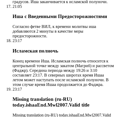
градусов. Иша заканчивается к исламской полуночи.
21:05
Иша с Введенными Предосторожностями
Согласно фетве ВИЛ, к времени молитвы иша
добавляются 2 минуты в качестве меры
предосторожности.
23:17
Исламская полночь
Конец времени Иша. Исламская полночь относится к
центральной точке между закатом (Магриб) и рассветом
(Фаджр). Середина периода между 19:26 и 3:10
составляет 23:17. В северных широтах время Ишаа
летом может наступать после исламской полуночи. В
этом случае время Ишаа продолжается до Фаджра.
23:17
Missing translation (ru-RU)
today.ishaaEnd.Mwl2007.Valid title
Missing translation (ru-RU) today.ishaaEnd.Mwl2007.Valid