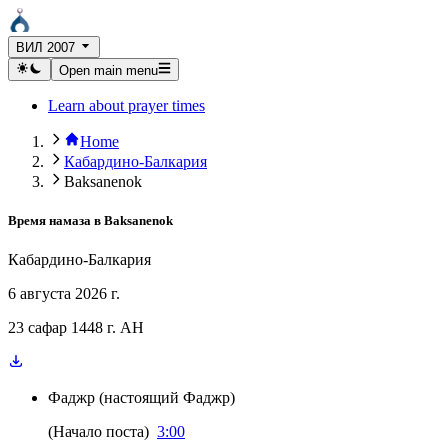
ВИЛ 2007
Open main menu
Learn about prayer times
Home
Кабардино-Балкария
Baksanenok
Время намаза в
Baksanenok
Кабардино-Балкария
6 августа 2026 г.
23 сафар 1448 г. AH
Фаджр
(
настоящий Фаджр
)
(
Начало поста
)
3:00