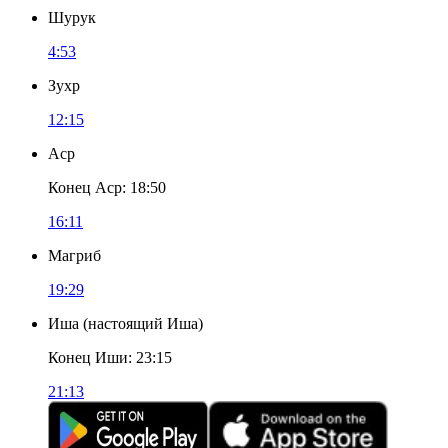
Шурук
4:53
Зухр
12:15
Аср
Конец Аср
:
18:50
16:11
Магриб
19:29
Иша
(
настоящий Иша
)
Конец Иши
:
23:15
21:13