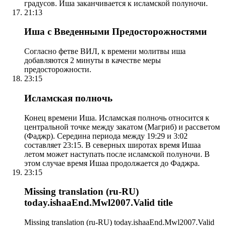
градусов. Иша заканчивается к исламской полуночи.
21:13
Иша с Введенными Предосторожностями
Согласно фетве ВИЛ, к времени молитвы иша
добавляются 2 минуты в качестве меры
предосторожности.
23:15
Исламская полночь
Конец времени Иша. Исламская полночь относится к
центральной точке между закатом (Магриб) и рассветом
(Фаджр). Середина периода между 19:29 и 3:02
составляет 23:15. В северных широтах время Ишаа
летом может наступать после исламской полуночи. В
этом случае время Ишаа продолжается до Фаджра.
23:15
Missing translation (ru-RU)
today.ishaaEnd.Mwl2007.Valid title
Missing translation (ru-RU) today.ishaaEnd.Mwl2007.Valid