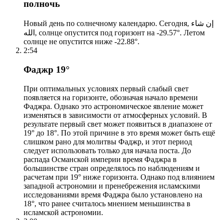
полночь
Новый день по солнечному календарю. Сегодня, إن شاء
الله, солнце опустится под горизонт на -29.57°. Летом
солнце не опустится ниже -22.88°.
2:54
Фаджр 19°
При оптимальных условиях первый слабый свет
появляется на горизонте, обозначая начало времени
Фаджра. Однако это астрономическое явление может
изменяться в зависимости от атмосферных условий. В
результате первый свет может появиться в диапазоне от
19° до 18°. По этой причине в это время может быть ещё
слишком рано для молитвы Фаджр, и этот период
следует использовать только для начала поста. До
распада Османской империи время Фаджра в
большинстве стран определялось по наблюдениям и
расчетам при 19° ниже горизонта. Однако под влиянием
западной астрономии и пренебрежения исламскими
исследованиями время Фаджра было установлено на
18°, что ранее считалось мнением меньшинства в
исламской астрономии.