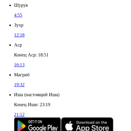
Шурук
4:55
Зухр
12:18
Аср
Конец Аср
:
18:51
16:13
Магриб
19:32
Иша
(
настоящий Иша
)
Конец Иши
:
23:19
21:12