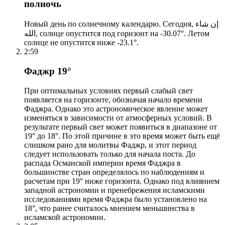
полночь
Новый день по солнечному календарю. Сегодня, إن شاء
الله, солнце опустится под горизонт на -30.07°. Летом
солнце не опустится ниже -23.1°.
2:59
Фаджр 19°
При оптимальных условиях первый слабый свет
появляется на горизонте, обозначая начало времени
Фаджра. Однако это астрономическое явление может
изменяться в зависимости от атмосферных условий. В
результате первый свет может появиться в диапазоне от
19° до 18°. По этой причине в это время может быть ещё
слишком рано для молитвы Фаджр, и этот период
следует использовать только для начала поста. До
распада Османской империи время Фаджра в
большинстве стран определялось по наблюдениям и
расчетам при 19° ниже горизонта. Однако под влиянием
западной астрономии и пренебрежения исламскими
исследованиями время Фаджра было установлено на
18°, что ранее считалось мнением меньшинства в
исламской астрономии.