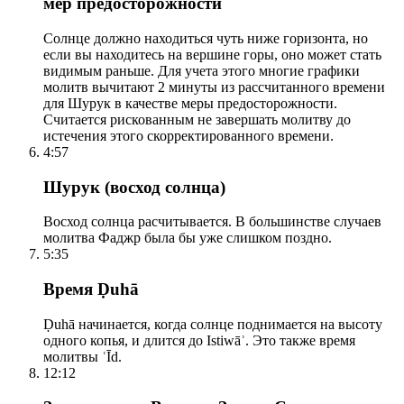
мер предосторожности
Солнце должно находиться чуть ниже горизонта, но
если вы находитесь на вершине горы, оно может стать
видимым раньше. Для учета этого многие графики
молитв вычитают 2 минуты из рассчитанного времени
для Шурук в качестве меры предосторожности.
Считается рискованным не завершать молитву до
истечения этого скорректированного времени.
4:57
Шурук (восход солнца)
Восход солнца расчитывается. В большинстве случаев
молитва Фаджр была бы уже слишком поздно.
5:35
Время Ḍuhā
Ḍuhā начинается, когда солнце поднимается на высоту
одного копья, и длится до Istiwāʾ. Это также время
молитвы ʿĪd.
12:12