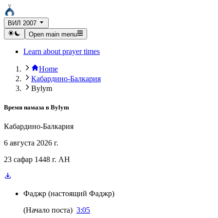
ВИЛ 2007
Open main menu
Learn about prayer times
Home
Кабардино-Балкария
Bylym
Время намаза в
Bylym
Кабардино-Балкария
6 августа 2026 г.
23 сафар 1448 г. AH
Фаджр
(
настоящий Фаджр
)
(
Начало поста
)
3:05