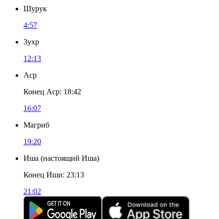
Шурук
4:57
Зухр
12:13
Аср
Конец Аср
:
18:42
16:07
Магриб
19:20
Иша
(
настоящий Иша
)
Конец Иши
:
23:13
21:02