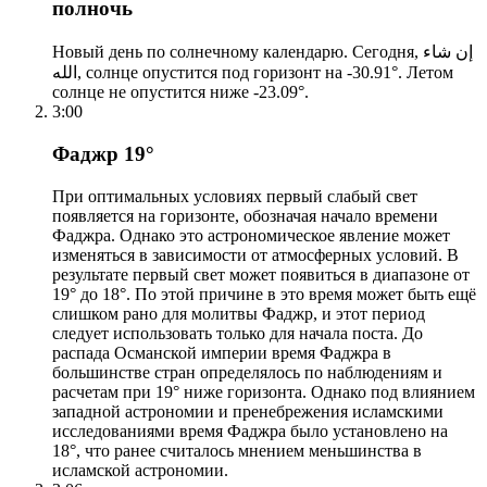
полночь
Новый день по солнечному календарю. Сегодня, إن شاء
الله, солнце опустится под горизонт на -30.91°. Летом
солнце не опустится ниже -23.09°.
3:00
Фаджр 19°
При оптимальных условиях первый слабый свет
появляется на горизонте, обозначая начало времени
Фаджра. Однако это астрономическое явление может
изменяться в зависимости от атмосферных условий. В
результате первый свет может появиться в диапазоне от
19° до 18°. По этой причине в это время может быть ещё
слишком рано для молитвы Фаджр, и этот период
следует использовать только для начала поста. До
распада Османской империи время Фаджра в
большинстве стран определялось по наблюдениям и
расчетам при 19° ниже горизонта. Однако под влиянием
западной астрономии и пренебрежения исламскими
исследованиями время Фаджра было установлено на
18°, что ранее считалось мнением меньшинства в
исламской астрономии.