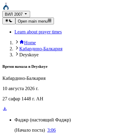
ВИЛ 2007
Open main menu
Learn about prayer times
Home
Кабардино-Балкария
Deyskoye
Время намаза в
Deyskoye
Кабардино-Балкария
10 августа 2026 г.
27 сафар 1448 г. AH
Фаджр
(
настоящий Фаджр
)
(
Начало поста
)
3:06