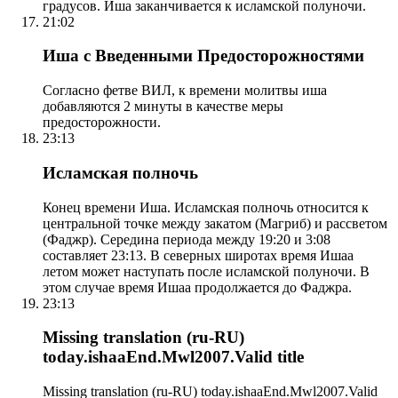
градусов. Иша заканчивается к исламской полуночи.
21:02
Иша с Введенными Предосторожностями
Согласно фетве ВИЛ, к времени молитвы иша
добавляются 2 минуты в качестве меры
предосторожности.
23:13
Исламская полночь
Конец времени Иша. Исламская полночь относится к
центральной точке между закатом (Магриб) и рассветом
(Фаджр). Середина периода между 19:20 и 3:08
составляет 23:13. В северных широтах время Ишаа
летом может наступать после исламской полуночи. В
этом случае время Ишаа продолжается до Фаджра.
23:13
Missing translation (ru-RU)
today.ishaaEnd.Mwl2007.Valid title
Missing translation (ru-RU) today.ishaaEnd.Mwl2007.Valid