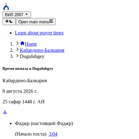
ВИЛ 2007
Open main menu
Learn about prayer times
Home
Кабардино-Балкария
Dugulubgey
Время намаза в
Dugulubgey
Кабардино-Балкария
8 августа 2026 г.
25 сафар 1448 г. AH
Фаджр
(
настоящий Фаджр
)
(
Начало поста
)
3:04