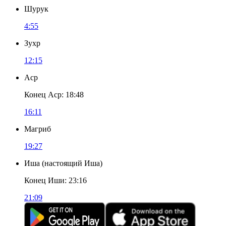
Шурук
4:55
Зухр
12:15
Аср
Конец Аср
:
18:48
16:11
Магриб
19:27
Иша
(
настоящий Иша
)
Конец Иши
:
23:16
21:09