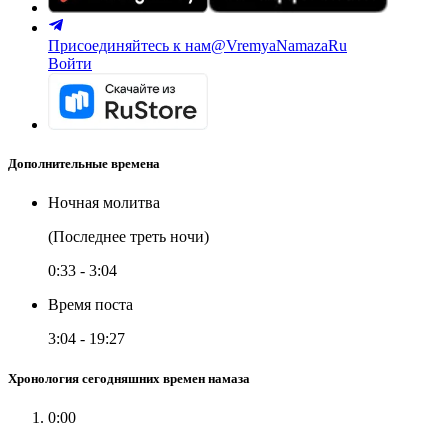
Присоединяйтесь к нам
@VremyaNamazaRu
Войти
Дополнительные времена
Ночная молитва
(Последнее треть ночи)
0:33
-
3:04
Время поста
3:04
-
19:27
Хронология сегодняшних времен намаза
0:00