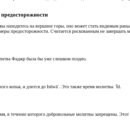
р предосторожности
 вы находитесь на вершине горы, оно может стать видимым рань
меры предосторожности. Считается рискованным не завершать м
олитва Фаджр была бы уже слишком поздно.
го копья, и длится до Istiwāʾ. Это также время молитвы ʿĪd.
емя, в течение которого добровольные молитвы запрещены. Этот 