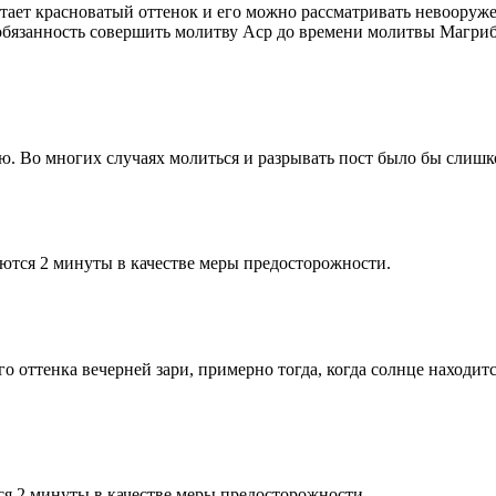
етает красноватый оттенок и его можно рассматривать невооруж
 обязанность совершить молитву Аср до времени молитвы Магриб
рю. Во многих случаях молиться и разрывать пост было бы слишк
ются 2 минуты в качестве меры предосторожности.
 оттенка вечерней зари, примерно тогда, когда солнце находитс
я 2 минуты в качестве меры предосторожности.