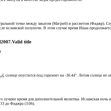
альной точке между закатом (Магриб) и рассветом (Фаджр). Сере
сле исламской полуночи. В этом случае время Ишаа продолжаетс
007.Valid title
t
Новый день по солнечному календарю. Сегодня, إن شاء الله, солнце опустится под горизонт на -30.44°. Лет
то лучшее время для дополнительной молитвы. Исламская ночь на
33 до Фаджра (3:06).