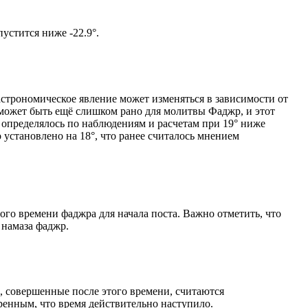
ом солнце не опустится ниже -22.9°.
астрономическое явление может изменяться в зависимости от
я может быть ещё слишком рано для молитвы Фаджр, и этот
 определялось по наблюдениям и расчетам при 19° ниже
становлено на 18°, что ранее считалось мнением
ого времени фаджра для начала поста. Важно отметить, что
 намаза фаджр.
, совершенные после этого времени, считаются
ренным, что время действительно наступило.