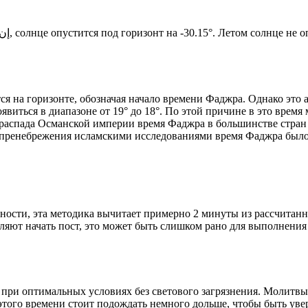
Новый день по солнечному календарю. Сегодня, إن شاء الله, солнце опустится под горизонт на -30.15°. Лет
я на горизонте, обозначая начало времени Фаджра. Однако это 
явиться в диапазоне от 19° до 18°. По этой причине в это врем
До распада Османской империи время Фаджра в большинстве стран
 пренебрежения исламскими исследованиями время Фаджра было у
ности, эта методика вычитает примерно 2 минуты из рассчитанн
ляют начать пост, это может быть слишком рано для выполнения
 при оптимальных условиях без светового загрязнения. Молитвы
этого времени стоит подождать немного дольше, чтобы быть уве