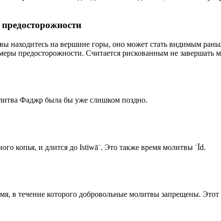
р предосторожности
 вы находитесь на вершине горы, оно может стать видимым рань
меры предосторожности. Считается рискованным не завершать м
олитва Фаджр была бы уже слишком поздно.
го копья, и длится до Istiwāʾ. Это также время молитвы ʿĪd.
емя, в течение которого добровольные молитвы запрещены. Этот 