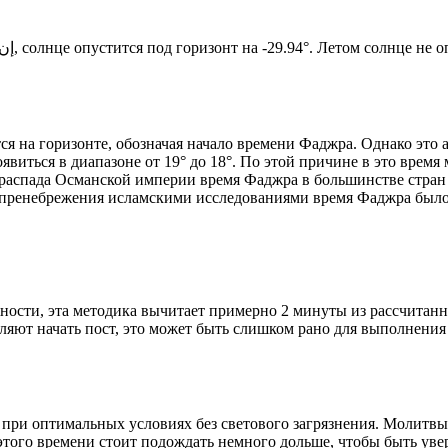
Новый день по солнечному календарю. Сегодня, إن شاء الله, солнце опустится под горизонт на -29.94°. Ле
я на горизонте, обозначая начало времени Фаджра. Однако это 
явиться в диапазоне от 19° до 18°. По этой причине в это врем
До распада Османской империи время Фаджра в большинстве стран
 пренебрежения исламскими исследованиями время Фаджра было у
ности, эта методика вычитает примерно 2 минуты из рассчитанн
ляют начать пост, это может быть слишком рано для выполнения
 при оптимальных условиях без светового загрязнения. Молитвы
этого времени стоит подождать немного дольше, чтобы быть уве