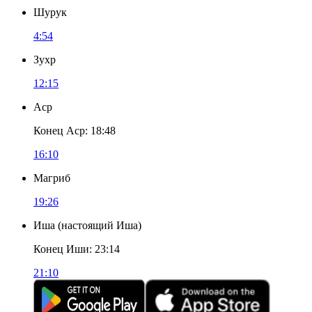
Шурук
4:54
Зухр
12:15
Аср
Конец Аср
:
18:48
16:10
Магриб
19:26
Иша
(
настоящий Иша
)
Конец Иши
:
23:14
21:10