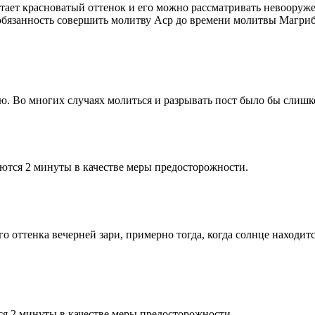
етает красноватый оттенок и его можно рассматривать невооруж
 обязанность совершить молитву Аср до времени молитвы Магриб
рю. Во многих случаях молиться и разрывать пост было бы слишк
ются 2 минуты в качестве меры предосторожности.
 оттенка вечерней зари, примерно тогда, когда солнце находитс
я 2 минуты в качестве меры предосторожности.