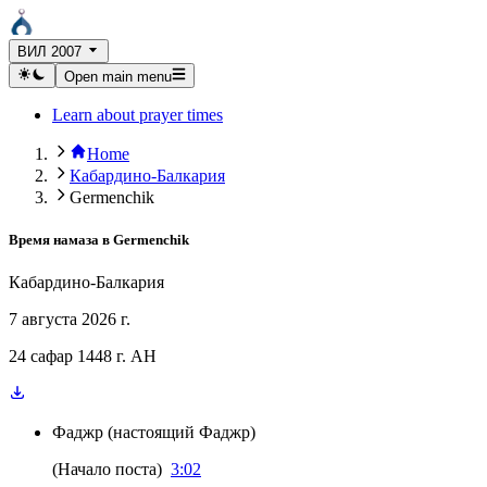
ВИЛ 2007
Open main menu
Learn about prayer times
Home
Кабардино-Балкария
Germenchik
Время намаза в
Germenchik
Кабардино-Балкария
7 августа 2026 г.
24 сафар 1448 г. AH
Фаджр
(
настоящий Фаджр
)
(
Начало поста
)
3:02