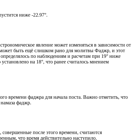
том солнце не опустится ниже -22.97°.
астрономическое явление может изменяться в зависимости от
я может быть ещё слишком рано для молитвы Фаджр, и этот
 определялось по наблюдениям и расчетам при 19° ниже
становлено на 18°, что ранее считалось мнением
ого времени фаджра для начала поста. Важно отметить, что
 намаза фаджр.
, совершенные после этого времени, считаются
ренным, что время действительно наступило.