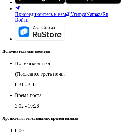
Присоединяйтесь к нам
@VremyaNamazaRu
Войти
Дополнительные времена
Ночная молитва
(Последнее треть ночи)
0:31
-
3:02
Время поста
3:02
-
19:26
Хронология сегодняшних времен намаза
0:00