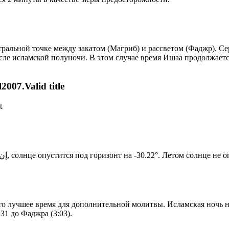
альной точке между закатом (Магриб) и рассветом (Фаджр). Сере
сле исламской полуночи. В этом случае время Ишаа продолжаетс
007.Valid title
t
Новый день по солнечному календарю. Сегодня, إن شاء الله, солнце опустится под горизонт на -30.22°. Ле
то лучшее время для дополнительной молитвы. Исламская ночь на
31 до Фаджра (3:03).