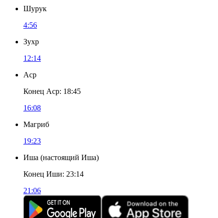
Шурук
4:56
Зухр
12:14
Аср
Конец Аср
:
18:45
16:08
Магриб
19:23
Иша
(
настоящий Иша
)
Конец Иши
:
23:14
21:06