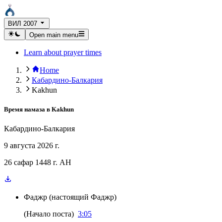
ВИЛ 2007
Open main menu
Learn about prayer times
Home
Кабардино-Балкария
Kakhun
Время намаза в
Kakhun
Кабардино-Балкария
9 августа 2026 г.
26 сафар 1448 г. AH
Фаджр
(
настоящий Фаджр
)
(
Начало поста
)
3:05