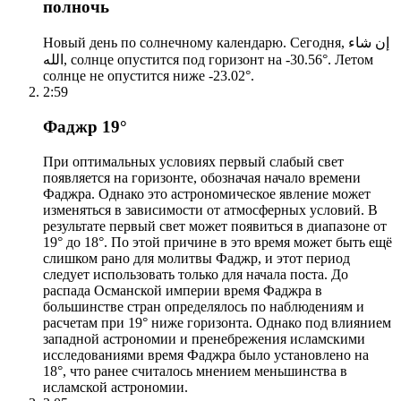
полночь
Новый день по солнечному календарю. Сегодня, إن شاء
الله, солнце опустится под горизонт на -30.56°. Летом
солнце не опустится ниже -23.02°.
2:59
Фаджр 19°
При оптимальных условиях первый слабый свет
появляется на горизонте, обозначая начало времени
Фаджра. Однако это астрономическое явление может
изменяться в зависимости от атмосферных условий. В
результате первый свет может появиться в диапазоне от
19° до 18°. По этой причине в это время может быть ещё
слишком рано для молитвы Фаджр, и этот период
следует использовать только для начала поста. До
распада Османской империи время Фаджра в
большинстве стран определялось по наблюдениям и
расчетам при 19° ниже горизонта. Однако под влиянием
западной астрономии и пренебрежения исламскими
исследованиями время Фаджра было установлено на
18°, что ранее считалось мнением меньшинства в
исламской астрономии.