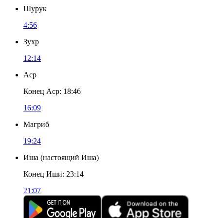
Шурук
4:56
Зухр
12:14
Аср
Конец Аср
:
18:46
16:09
Магриб
19:24
Иша
(
настоящий Иша
)
Конец Иши
:
23:14
21:07