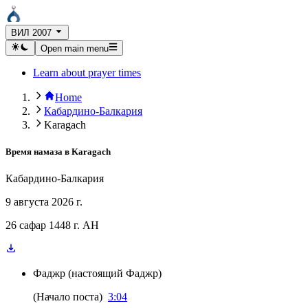
ВИЛ 2007
Open main menu
Learn about prayer times
Home
Кабардино-Балкария
Karagach
Время намаза в
Karagach
Кабардино-Балкария
9 августа 2026 г.
26 сафар 1448 г. AH
Фаджр
(
настоящий Фаджр
)
(
Начало поста
)
3:04