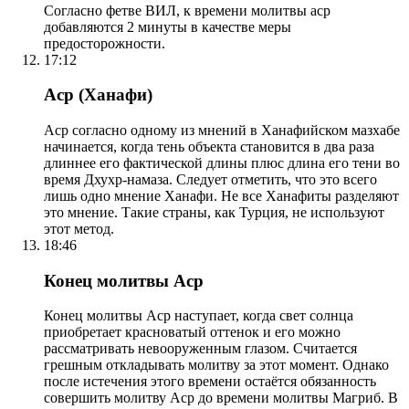
Согласно фетве ВИЛ, к времени молитвы аср
добавляются 2 минуты в качестве меры
предосторожности.
17:12
Аср (Ханафи)
Аср согласно одному из мнений в Ханафийском мазхабе
начинается, когда тень объекта становится в два раза
длиннее его фактической длины плюс длина его тени во
время Дхухр-намаза. Следует отметить, что это всего
лишь одно мнение Ханафи. Не все Ханафиты разделяют
это мнение. Такие страны, как Турция, не используют
этот метод.
18:46
Конец молитвы Аср
Конец молитвы Аср наступает, когда свет солнца
приобретает красноватый оттенок и его можно
рассматривать невооруженным глазом. Считается
грешным откладывать молитву за этот момент. Однако
после истечения этого времени остаётся обязанность
совершить молитву Аср до времени молитвы Магриб. В