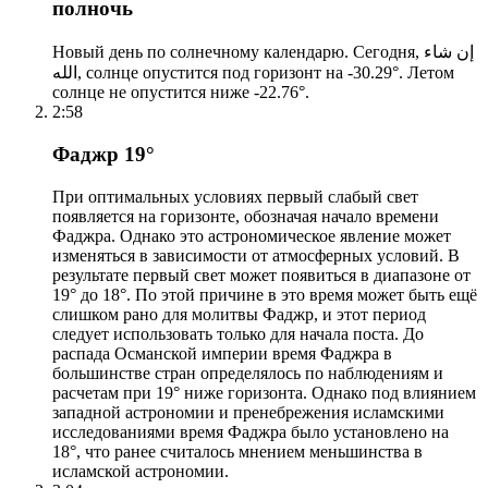
полночь
Новый день по солнечному календарю. Сегодня, إن شاء
الله, солнце опустится под горизонт на -30.29°. Летом
солнце не опустится ниже -22.76°.
2:58
Фаджр 19°
При оптимальных условиях первый слабый свет
появляется на горизонте, обозначая начало времени
Фаджра. Однако это астрономическое явление может
изменяться в зависимости от атмосферных условий. В
результате первый свет может появиться в диапазоне от
19° до 18°. По этой причине в это время может быть ещё
слишком рано для молитвы Фаджр, и этот период
следует использовать только для начала поста. До
распада Османской империи время Фаджра в
большинстве стран определялось по наблюдениям и
расчетам при 19° ниже горизонта. Однако под влиянием
западной астрономии и пренебрежения исламскими
исследованиями время Фаджра было установлено на
18°, что ранее считалось мнением меньшинства в
исламской астрономии.