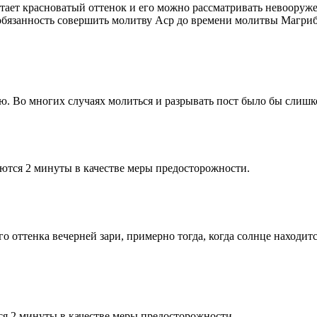
етает красноватый оттенок и его можно рассматривать невооруж
 обязанность совершить молитву Аср до времени молитвы Магриб
рю. Во многих случаях молиться и разрывать пост было бы слишк
ются 2 минуты в качестве меры предосторожности.
 оттенка вечерней зари, примерно тогда, когда солнце находитс
я 2 минуты в качестве меры предосторожности.