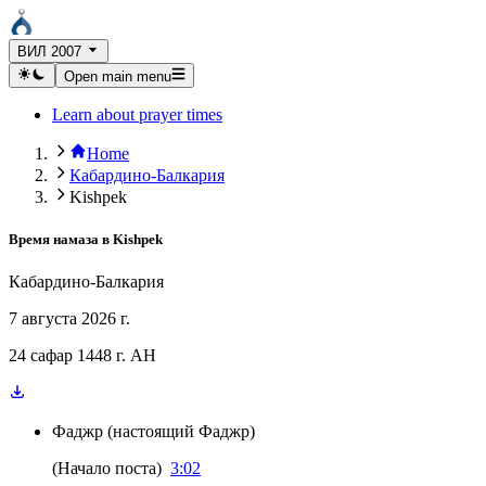
ВИЛ 2007
Open main menu
Learn about prayer times
Home
Кабардино-Балкария
Kishpek
Время намаза в
Kishpek
Кабардино-Балкария
7 августа 2026 г.
24 сафар 1448 г. AH
Фаджр
(
настоящий Фаджр
)
(
Начало поста
)
3:02