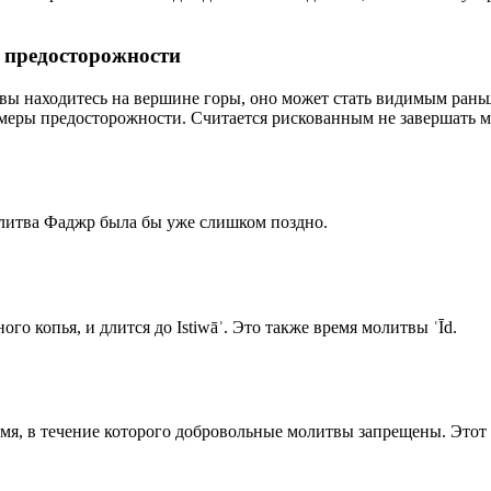
р предосторожности
 вы находитесь на вершине горы, оно может стать видимым рань
меры предосторожности. Считается рискованным не завершать м
олитва Фаджр была бы уже слишком поздно.
го копья, и длится до Istiwāʾ. Это также время молитвы ʿĪd.
емя, в течение которого добровольные молитвы запрещены. Этот 