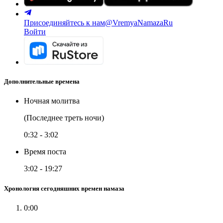
Присоединяйтесь к нам
@VremyaNamazaRu
Войти
Дополнительные времена
Ночная молитва
(Последнее треть ночи)
0:32
-
3:02
Время поста
3:02
-
19:27
Хронология сегодняшних времен намаза
0:00