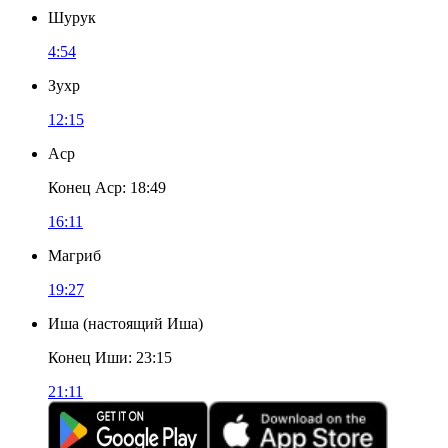
Шурук
4:54
Зухр
12:15
Аср
Конец Аср
:
18:49
16:11
Магриб
19:27
Иша
(
настоящий Иша
)
Конец Иши
:
23:15
21:11