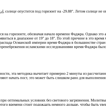
Новый день по солнечному календарю. Сегодня, إن شاء الله, солнце опустится под горизонт на -29.88°. Ле
я на горизонте, обозначая начало времени Фаджра. Однако это 
явиться в диапазоне от 19° до 18°. По этой причине в это врем
До распада Османской империи время Фаджра в большинстве стран
 пренебрежения исламскими исследованиями время Фаджра было у
ности, эта методика вычитает примерно 2 минуты из рассчитанн
ляют начать пост, это может быть слишком рано для выполнения
 при оптимальных условиях без светового загрязнения. Молитвы
этого времени стоит подождать немного дольше, чтобы быть уве