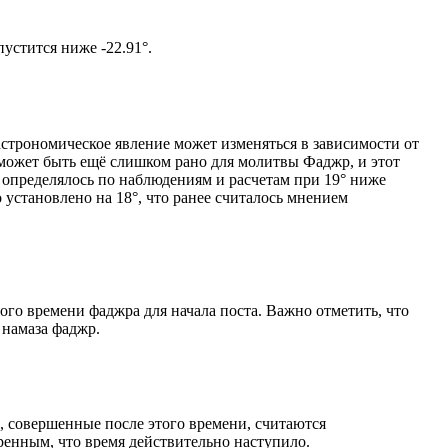
том солнце не опустится ниже -22.91°.
астрономическое явление может изменяться в зависимости от
я может быть ещё слишком рано для молитвы Фаджр, и этот
 определялось по наблюдениям и расчетам при 19° ниже
становлено на 18°, что ранее считалось мнением
ого времени фаджра для начала поста. Важно отметить, что
 намаза фаджр.
, совершенные после этого времени, считаются
ренным, что время действительно наступило.