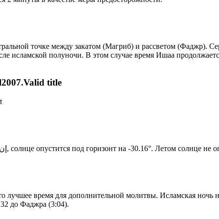
альной точке между закатом (Магриб) и рассветом (Фаджр). Сере
сле исламской полуночи. В этом случае время Ишаа продолжаетс
007.Valid title
t
Новый день по солнечному календарю. Сегодня, إن شاء الله, солнце опустится под горизонт на -30.16°. Ле
то лучшее время для дополнительной молитвы. Исламская ночь на
32 до Фаджра (3:04).