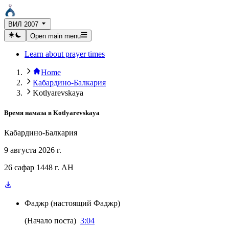
ВИЛ 2007
Open main menu
Learn about prayer times
Home
Кабардино-Балкария
Kotlyarevskaya
Время намаза в
Kotlyarevskaya
Кабардино-Балкария
9 августа 2026 г.
26 сафар 1448 г. AH
Фаджр
(
настоящий Фаджр
)
(
Начало поста
)
3:04