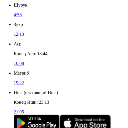
Шурук
4:56
Зухр
12:13
Аср
Конец Аср
:
18:44
16:08
Магриб
19:22
Иша
(
настоящий Иша
)
Конец Иши
:
23:13
21:05