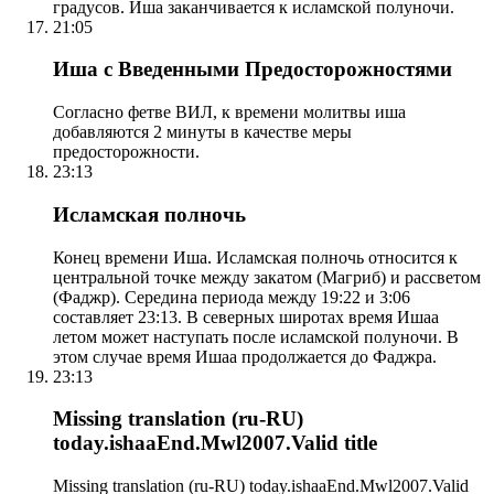
градусов. Иша заканчивается к исламской полуночи.
21:05
Иша с Введенными Предосторожностями
Согласно фетве ВИЛ, к времени молитвы иша
добавляются 2 минуты в качестве меры
предосторожности.
23:13
Исламская полночь
Конец времени Иша. Исламская полночь относится к
центральной точке между закатом (Магриб) и рассветом
(Фаджр). Середина периода между 19:22 и 3:06
составляет 23:13. В северных широтах время Ишаа
летом может наступать после исламской полуночи. В
этом случае время Ишаа продолжается до Фаджра.
23:13
Missing translation (ru-RU)
today.ishaaEnd.Mwl2007.Valid title
Missing translation (ru-RU) today.ishaaEnd.Mwl2007.Valid