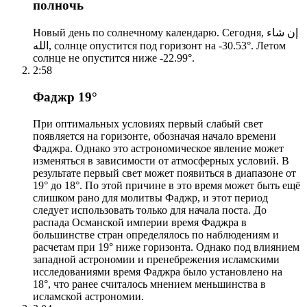
полночь
Новый день по солнечному календарю. Сегодня, إن شاء
الله, солнце опустится под горизонт на -30.53°. Летом
солнце не опустится ниже -22.99°.
2:58
Фаджр 19°
При оптимальных условиях первый слабый свет
появляется на горизонте, обозначая начало времени
Фаджра. Однако это астрономическое явление может
изменяться в зависимости от атмосферных условий. В
результате первый свет может появиться в диапазоне от
19° до 18°. По этой причине в это время может быть ещё
слишком рано для молитвы Фаджр, и этот период
следует использовать только для начала поста. До
распада Османской империи время Фаджра в
большинстве стран определялось по наблюдениям и
расчетам при 19° ниже горизонта. Однако под влиянием
западной астрономии и пренебрежения исламскими
исследованиями время Фаджра было установлено на
18°, что ранее считалось мнением меньшинства в
исламской астрономии.