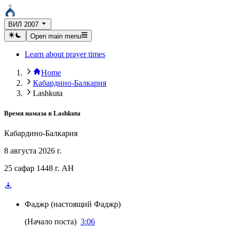
ВИЛ 2007
Open main menu
Learn about prayer times
Home
Кабардино-Балкария
Lashkuta
Время намаза в
Lashkuta
Кабардино-Балкария
8 августа 2026 г.
25 сафар 1448 г. AH
Фаджр
(
настоящий Фаджр
)
(
Начало поста
)
3:06