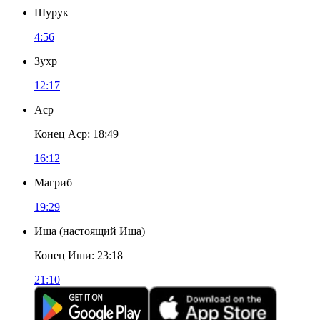
Шурук
4:56
Зухр
12:17
Аср
Конец Аср
:
18:49
16:12
Магриб
19:29
Иша
(
настоящий Иша
)
Конец Иши
:
23:18
21:10