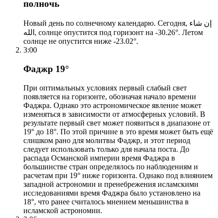
полночь
Новый день по солнечному календарю. Сегодня, إن شاء
الله, солнце опустится под горизонт на -30.26°. Летом
солнце не опустится ниже -23.02°.
3:00
Фаджр 19°
При оптимальных условиях первый слабый свет
появляется на горизонте, обозначая начало времени
Фаджра. Однако это астрономическое явление может
изменяться в зависимости от атмосферных условий. В
результате первый свет может появиться в диапазоне от
19° до 18°. По этой причине в это время может быть ещё
слишком рано для молитвы Фаджр, и этот период
следует использовать только для начала поста. До
распада Османской империи время Фаджра в
большинстве стран определялось по наблюдениям и
расчетам при 19° ниже горизонта. Однако под влиянием
западной астрономии и пренебрежения исламскими
исследованиями время Фаджра было установлено на
18°, что ранее считалось мнением меньшинства в
исламской астрономии.