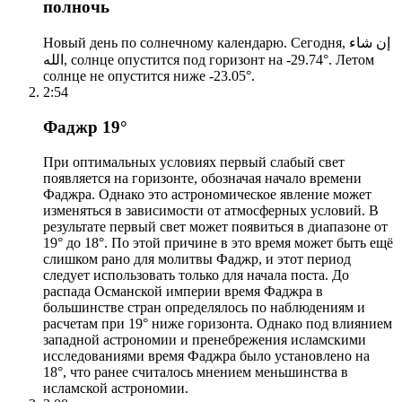
полночь
Новый день по солнечному календарю. Сегодня, إن شاء
الله, солнце опустится под горизонт на -29.74°. Летом
солнце не опустится ниже -23.05°.
2:54
Фаджр 19°
При оптимальных условиях первый слабый свет
появляется на горизонте, обозначая начало времени
Фаджра. Однако это астрономическое явление может
изменяться в зависимости от атмосферных условий. В
результате первый свет может появиться в диапазоне от
19° до 18°. По этой причине в это время может быть ещё
слишком рано для молитвы Фаджр, и этот период
следует использовать только для начала поста. До
распада Османской империи время Фаджра в
большинстве стран определялось по наблюдениям и
расчетам при 19° ниже горизонта. Однако под влиянием
западной астрономии и пренебрежения исламскими
исследованиями время Фаджра было установлено на
18°, что ранее считалось мнением меньшинства в
исламской астрономии.