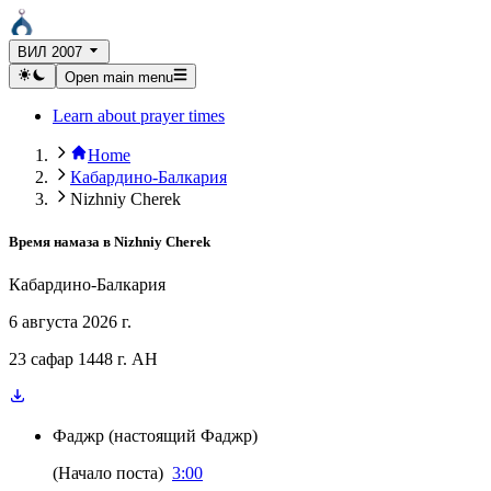
ВИЛ 2007
Open main menu
Learn about prayer times
Home
Кабардино-Балкария
Nizhniy Cherek
Время намаза в
Nizhniy Cherek
Кабардино-Балкария
6 августа 2026 г.
23 сафар 1448 г. AH
Фаджр
(
настоящий Фаджр
)
(
Начало поста
)
3:00