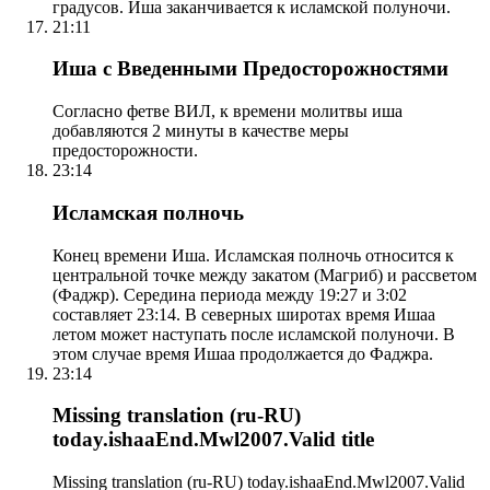
градусов. Иша заканчивается к исламской полуночи.
21:11
Иша с Введенными Предосторожностями
Согласно фетве ВИЛ, к времени молитвы иша
добавляются 2 минуты в качестве меры
предосторожности.
23:14
Исламская полночь
Конец времени Иша. Исламская полночь относится к
центральной точке между закатом (Магриб) и рассветом
(Фаджр). Середина периода между 19:27 и 3:02
составляет 23:14. В северных широтах время Ишаа
летом может наступать после исламской полуночи. В
этом случае время Ишаа продолжается до Фаджра.
23:14
Missing translation (ru-RU)
today.ishaaEnd.Mwl2007.Valid title
Missing translation (ru-RU) today.ishaaEnd.Mwl2007.Valid