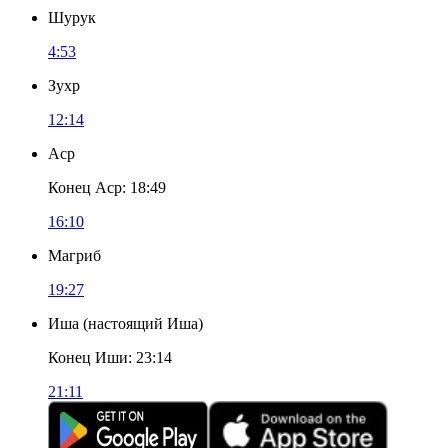
Шурук
4:53
Зухр
12:14
Аср
Конец Аср
:
18:49
16:10
Магриб
19:27
Иша
(
настоящий Иша
)
Конец Иши
:
23:14
21:11