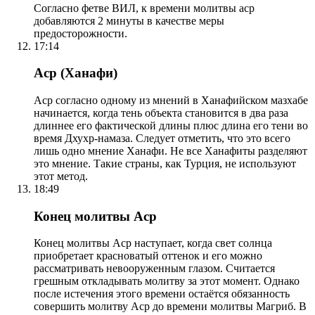
Согласно фетве ВИЛ, к времени молитвы аср
добавляются 2 минуты в качестве меры
предосторожности.
17:14
Аср (Ханафи)
Аср согласно одному из мнений в Ханафийском мазхабе
начинается, когда тень объекта становится в два раза
длиннее его фактической длины плюс длина его тени во
время Дхухр-намаза. Следует отметить, что это всего
лишь одно мнение Ханафи. Не все Ханафиты разделяют
это мнение. Такие страны, как Турция, не используют
этот метод.
18:49
Конец молитвы Аср
Конец молитвы Аср наступает, когда свет солнца
приобретает красноватый оттенок и его можно
рассматривать невооруженным глазом. Считается
грешным откладывать молитву за этот момент. Однако
после истечения этого времени остаётся обязанность
совершить молитву Аср до времени молитвы Магриб. В