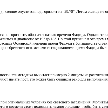
Новый день по солнечному календарю. Сегодня, إن شاء الله, солнце опустится под горизонт на -29.78°. Ле
я на горизонте, обозначая начало времени Фаджра. Однако это 
явиться в диапазоне от 19° до 18°. По этой причине в это врем
До распада Османской империи время Фаджра в большинстве стран
 пренебрежения исламскими исследованиями время Фаджра было у
ности, эта методика вычитает примерно 2 минуты из рассчитанн
ляют начать пост, это может быть слишком рано для выполнения
 при оптимальных условиях без светового загрязнения. Молитвы
этого времени стоит подождать немного дольше, чтобы быть уве