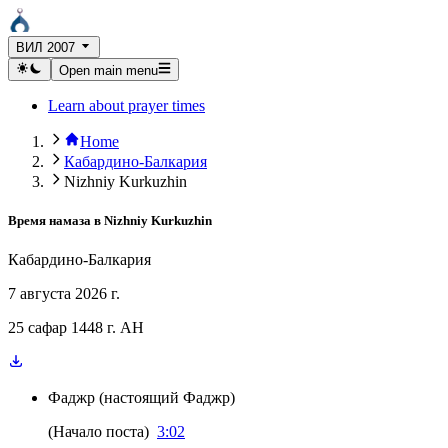
ВИЛ 2007
Open main menu
Learn about prayer times
Home
Кабардино-Балкария
Nizhniy Kurkuzhin
Время намаза в
Nizhniy Kurkuzhin
Кабардино-Балкария
7 августа 2026 г.
25 сафар 1448 г. AH
Фаджр
(
настоящий Фаджр
)
(
Начало поста
)
3:02