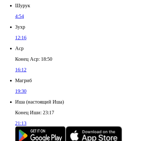
Шурук
4:54
Зухр
12:16
Аср
Конец Аср
:
18:50
16:12
Магриб
19:30
Иша
(
настоящий Иша
)
Конец Иши
:
23:17
21:13