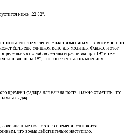
том солнце не опустится ниже -22.82°.
астрономическое явление может изменяться в зависимости от
я может быть ещё слишком рано для молитвы Фаджр, и этот
 определялось по наблюдениям и расчетам при 19° ниже
становлено на 18°, что ранее считалось мнением
ого времени фаджра для начала поста. Важно отметить, что
 намаза фаджр.
, совершенные после этого времени, считаются
ренным, что время действительно наступило.