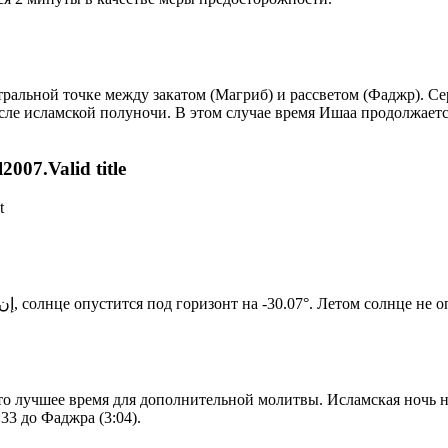
альной точке между закатом (Магриб) и рассветом (Фаджр). Сере
сле исламской полуночи. В этом случае время Ишаа продолжаетс
007.Valid title
t
Новый день по солнечному календарю. Сегодня, إن شاء الله, солнце опустится под горизонт на -30.07°. Ле
то лучшее время для дополнительной молитвы. Исламская ночь на
33 до Фаджра (3:04).