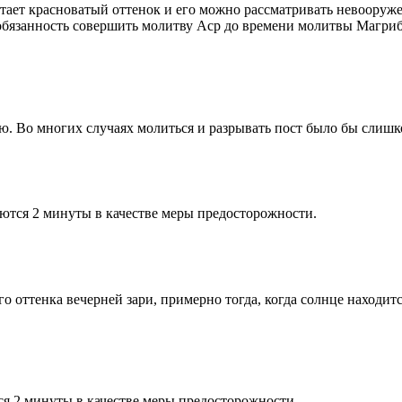
етает красноватый оттенок и его можно рассматривать невооруж
 обязанность совершить молитву Аср до времени молитвы Магриб
рю. Во многих случаях молиться и разрывать пост было бы слишк
ются 2 минуты в качестве меры предосторожности.
 оттенка вечерней зари, примерно тогда, когда солнце находитс
я 2 минуты в качестве меры предосторожности.