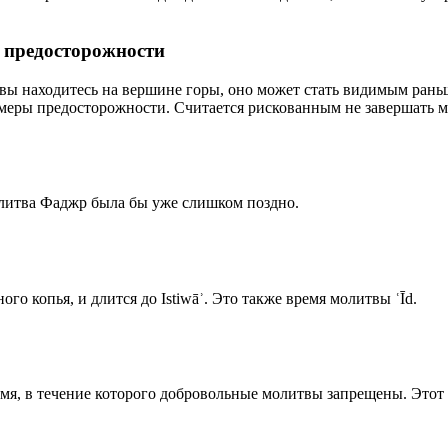
р предосторожности
 вы находитесь на вершине горы, оно может стать видимым рань
меры предосторожности. Считается рискованным не завершать м
олитва Фаджр была бы уже слишком поздно.
го копья, и длится до Istiwāʾ. Это также время молитвы ʿĪd.
емя, в течение которого добровольные молитвы запрещены. Этот 