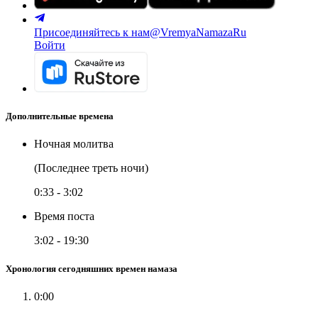
Присоединяйтесь к нам
@VremyaNamazaRu
Войти
Дополнительные времена
Ночная молитва
(Последнее треть ночи)
0:33
-
3:02
Время поста
3:02
-
19:30
Хронология сегодняшних времен намаза
0:00