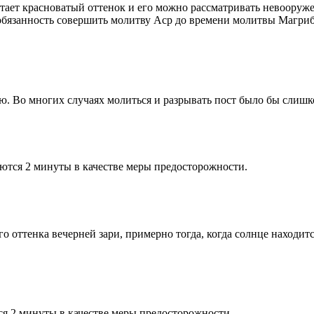
етает красноватый оттенок и его можно рассматривать невооруж
 обязанность совершить молитву Аср до времени молитвы Магриб
рю. Во многих случаях молиться и разрывать пост было бы слишк
ются 2 минуты в качестве меры предосторожности.
 оттенка вечерней зари, примерно тогда, когда солнце находитс
я 2 минуты в качестве меры предосторожности.