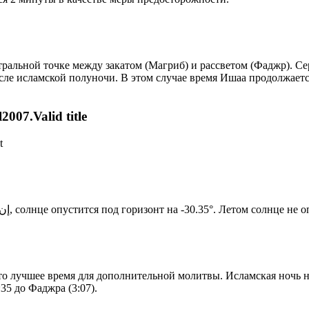
альной точке между закатом (Магриб) и рассветом (Фаджр). Сере
сле исламской полуночи. В этом случае время Ишаа продолжаетс
007.Valid title
t
Новый день по солнечному календарю. Сегодня, إن شاء الله, солнце опустится под горизонт на -30.35°. Ле
то лучшее время для дополнительной молитвы. Исламская ночь на
35 до Фаджра (3:07).