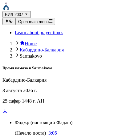
ВИЛ 2007
Open main menu
Learn about prayer times
Home
Кабардино-Балкария
Sarmakovo
Время намаза в
Sarmakovo
Кабардино-Балкария
8 августа 2026 г.
25 сафар 1448 г. AH
Фаджр
(
настоящий Фаджр
)
(
Начало поста
)
3:05