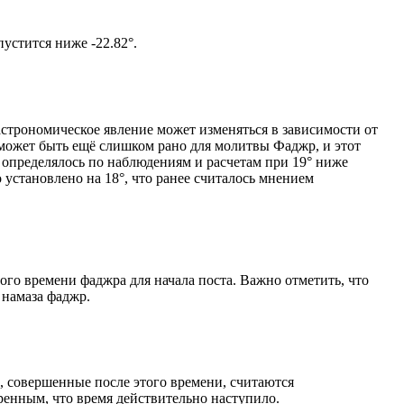
том солнце не опустится ниже -22.82°.
астрономическое явление может изменяться в зависимости от
я может быть ещё слишком рано для молитвы Фаджр, и этот
 определялось по наблюдениям и расчетам при 19° ниже
становлено на 18°, что ранее считалось мнением
ого времени фаджра для начала поста. Важно отметить, что
 намаза фаджр.
, совершенные после этого времени, считаются
ренным, что время действительно наступило.