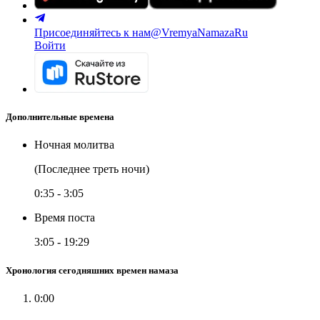
Присоединяйтесь к нам
@VremyaNamazaRu
Войти
Дополнительные времена
Ночная молитва
(Последнее треть ночи)
0:35
-
3:05
Время поста
3:05
-
19:29
Хронология сегодняшних времен намаза
0:00