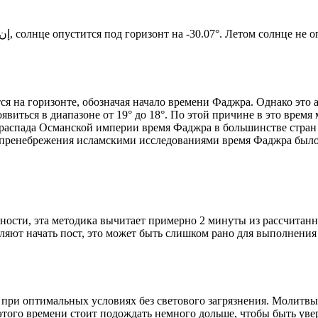
Новый день по солнечному календарю. Сегодня, إن شاء الله, солнце опустится под горизонт на -30.07°. Ле
я на горизонте, обозначая начало времени Фаджра. Однако это 
явиться в диапазоне от 19° до 18°. По этой причине в это врем
До распада Османской империи время Фаджра в большинстве стран
 пренебрежения исламскими исследованиями время Фаджра было у
ности, эта методика вычитает примерно 2 минуты из рассчитанн
ляют начать пост, это может быть слишком рано для выполнения
 при оптимальных условиях без светового загрязнения. Молитвы
этого времени стоит подождать немного дольше, чтобы быть уве