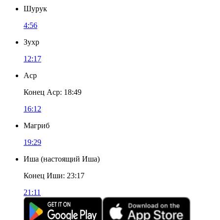
Шурук
4:56
Зухр
12:17
Аср
Конец Аср
:
18:49
16:12
Магриб
19:29
Иша
(
настоящий Иша
)
Конец Иши
:
23:17
21:11