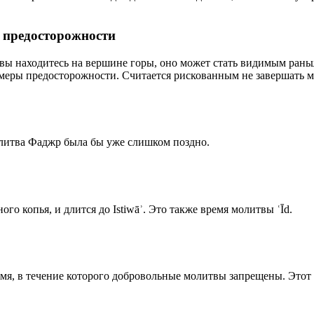
р предосторожности
 вы находитесь на вершине горы, оно может стать видимым рань
меры предосторожности. Считается рискованным не завершать м
олитва Фаджр была бы уже слишком поздно.
го копья, и длится до Istiwāʾ. Это также время молитвы ʿĪd.
емя, в течение которого добровольные молитвы запрещены. Этот 