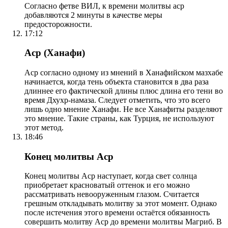
Согласно фетве ВИЛ, к времени молитвы аср
добавляются 2 минуты в качестве меры
предосторожности.
17:12
Аср (Ханафи)
Аср согласно одному из мнений в Ханафийском мазхабе
начинается, когда тень объекта становится в два раза
длиннее его фактической длины плюс длина его тени во
время Дхухр-намаза. Следует отметить, что это всего
лишь одно мнение Ханафи. Не все Ханафиты разделяют
это мнение. Такие страны, как Турция, не используют
этот метод.
18:46
Конец молитвы Аср
Конец молитвы Аср наступает, когда свет солнца
приобретает красноватый оттенок и его можно
рассматривать невооруженным глазом. Считается
грешным откладывать молитву за этот момент. Однако
после истечения этого времени остаётся обязанность
совершить молитву Аср до времени молитвы Магриб. В