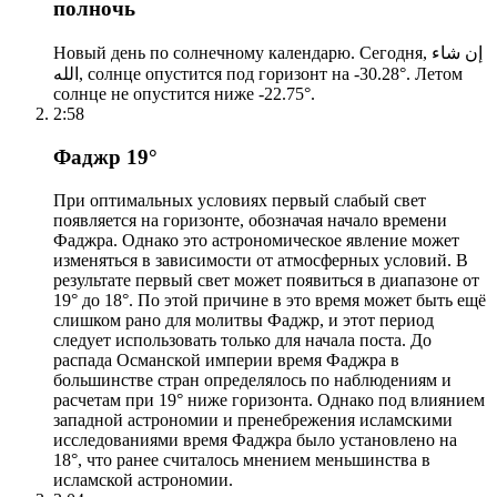
полночь
Новый день по солнечному календарю. Сегодня, إن شاء
الله, солнце опустится под горизонт на -30.28°. Летом
солнце не опустится ниже -22.75°.
2:58
Фаджр 19°
При оптимальных условиях первый слабый свет
появляется на горизонте, обозначая начало времени
Фаджра. Однако это астрономическое явление может
изменяться в зависимости от атмосферных условий. В
результате первый свет может появиться в диапазоне от
19° до 18°. По этой причине в это время может быть ещё
слишком рано для молитвы Фаджр, и этот период
следует использовать только для начала поста. До
распада Османской империи время Фаджра в
большинстве стран определялось по наблюдениям и
расчетам при 19° ниже горизонта. Однако под влиянием
западной астрономии и пренебрежения исламскими
исследованиями время Фаджра было установлено на
18°, что ранее считалось мнением меньшинства в
исламской астрономии.