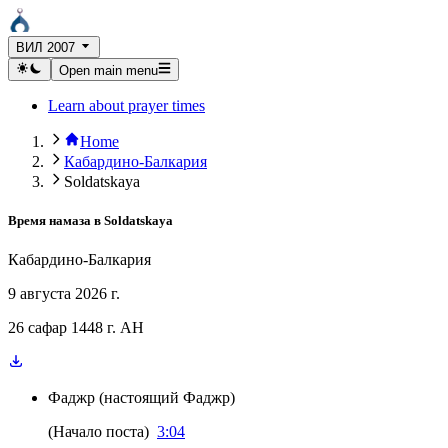
ВИЛ 2007
Open main menu
Learn about prayer times
Home
Кабардино-Балкария
Soldatskaya
Время намаза в
Soldatskaya
Кабардино-Балкария
9 августа 2026 г.
26 сафар 1448 г. AH
Фаджр
(
настоящий Фаджр
)
(
Начало поста
)
3:04