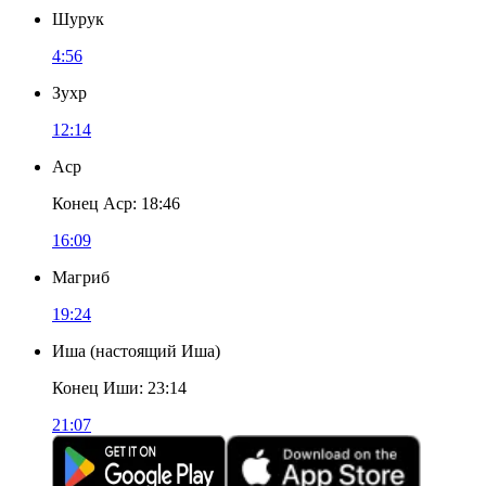
Шурук
4:56
Зухр
12:14
Аср
Конец Аср
:
18:46
16:09
Магриб
19:24
Иша
(
настоящий Иша
)
Конец Иши
:
23:14
21:07