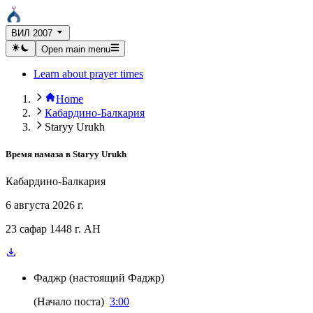
ВИЛ 2007
Open main menu
Learn about prayer times
Home
Кабардино-Балкария
Staryy Urukh
Время намаза в
Staryy Urukh
Кабардино-Балкария
6 августа 2026 г.
23 сафар 1448 г. AH
Фаджр
(
настоящий Фаджр
)
(
Начало поста
)
3:00