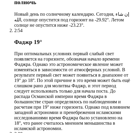
полночь
Новый день по солнечному календарю. Сегодня, إن شاء
الله, солнце опустится под горизонт на -29.92°. Летом
солнце не опустится ниже -23.23°.
2:54
Фаджр 19°
При оптимальных условиях первый слабый свет
появляется на горизонте, обозначая начало времени
Фаджра. Однако это астрономическое явление может
изменяться в зависимости от атмосферных условий. В
результате первый свет может появиться в диапазоне от
19° до 18°. По этой причине в это время может быть ещё
слишком рано для молитвы Фаджр, и этот период
следует использовать только для начала поста. До
распада Османской империи время Фаджра в
большинстве стран определялось по наблюдениям и
расчетам при 19° ниже горизонта. Однако под влиянием
западной астрономии и пренебрежения исламскими
исследованиями время Фаджра было установлено на
18°, что ранее считалось мнением меньшинства в
исламской астрономии.