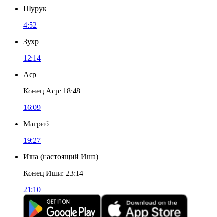
Шурук
4:52
Зухр
12:14
Аср
Конец Аср
:
18:48
16:09
Магриб
19:27
Иша
(
настоящий Иша
)
Конец Иши
:
23:14
21:10