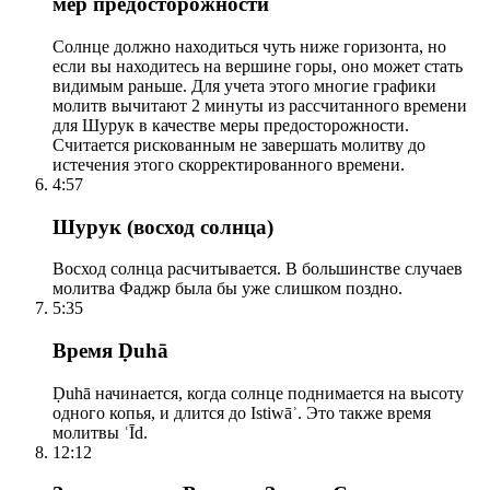
мер предосторожности
Солнце должно находиться чуть ниже горизонта, но
если вы находитесь на вершине горы, оно может стать
видимым раньше. Для учета этого многие графики
молитв вычитают 2 минуты из рассчитанного времени
для Шурук в качестве меры предосторожности.
Считается рискованным не завершать молитву до
истечения этого скорректированного времени.
4:57
Шурук (восход солнца)
Восход солнца расчитывается. В большинстве случаев
молитва Фаджр была бы уже слишком поздно.
5:35
Время Ḍuhā
Ḍuhā начинается, когда солнце поднимается на высоту
одного копья, и длится до Istiwāʾ. Это также время
молитвы ʿĪd.
12:12