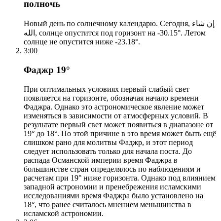
полночь
Новый день по солнечному календарю. Сегодня, إن شاء
الله, солнце опустится под горизонт на -30.15°. Летом
солнце не опустится ниже -23.18°.
3:00
Фаджр 19°
При оптимальных условиях первый слабый свет
появляется на горизонте, обозначая начало времени
Фаджра. Однако это астрономическое явление может
изменяться в зависимости от атмосферных условий. В
результате первый свет может появиться в диапазоне от
19° до 18°. По этой причине в это время может быть ещё
слишком рано для молитвы Фаджр, и этот период
следует использовать только для начала поста. До
распада Османской империи время Фаджра в
большинстве стран определялось по наблюдениям и
расчетам при 19° ниже горизонта. Однако под влиянием
западной астрономии и пренебрежения исламскими
исследованиями время Фаджра было установлено на
18°, что ранее считалось мнением меньшинства в
исламской астрономии.