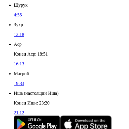
Шурук
4:55
Зухр
12:18
Аср
Конец Аср
:
18:51
16:13
Магриб
19:33
Иша
(
настоящий Иша
)
Конец Иши
:
23:20
21:12