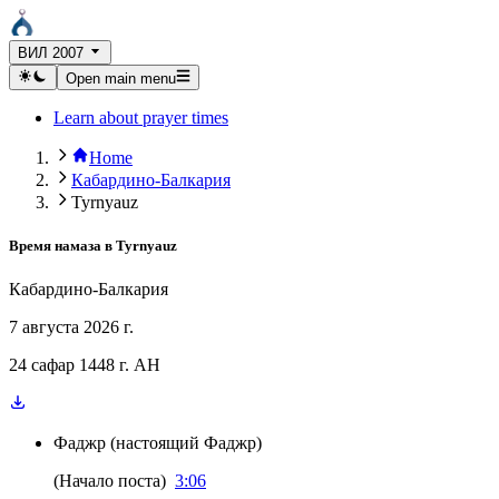
ВИЛ 2007
Open main menu
Learn about prayer times
Home
Кабардино-Балкария
Tyrnyauz
Время намаза в
Tyrnyauz
Кабардино-Балкария
7 августа 2026 г.
24 сафар 1448 г. AH
Фаджр
(
настоящий Фаджр
)
(
Начало поста
)
3:06