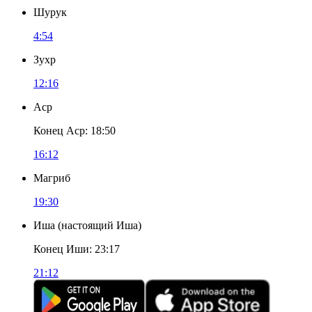
Шурук
4:54
Зухр
12:16
Аср
Конец Аср
:
18:50
16:12
Магриб
19:30
Иша
(
настоящий Иша
)
Конец Иши
:
23:17
21:12