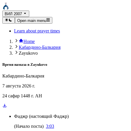
ВИЛ 2007
Open main menu
Learn about prayer times
Home
Кабардино-Балкария
Zayukovo
Время намаза в
Zayukovo
Кабардино-Балкария
7 августа 2026 г.
24 сафар 1448 г. AH
Фаджр
(
настоящий Фаджр
)
(
Начало поста
)
3:03