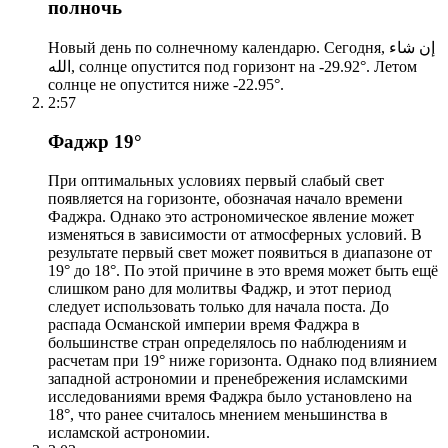
полночь
Новый день по солнечному календарю. Сегодня, إن شاء
الله, солнце опустится под горизонт на -29.92°. Летом
солнце не опустится ниже -22.95°.
2:57
Фаджр 19°
При оптимальных условиях первый слабый свет
появляется на горизонте, обозначая начало времени
Фаджра. Однако это астрономическое явление может
изменяться в зависимости от атмосферных условий. В
результате первый свет может появиться в диапазоне от
19° до 18°. По этой причине в это время может быть ещё
слишком рано для молитвы Фаджр, и этот период
следует использовать только для начала поста. До
распада Османской империи время Фаджра в
большинстве стран определялось по наблюдениям и
расчетам при 19° ниже горизонта. Однако под влиянием
западной астрономии и пренебрежения исламскими
исследованиями время Фаджра было установлено на
18°, что ранее считалось мнением меньшинства в
исламской астрономии.