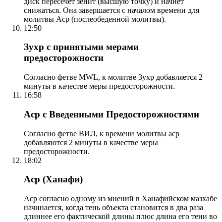
диск пересечет зенит (высшую точку) и начнет
снижаться. Она завершается с началом времени для
молитвы Аср (послеобеденной молитвы).
12:50
Зухр с принятыми мерами
предосторожности
Согласно фетве MWL, к молитве Зухр добавляется 2
минуты в качестве меры предосторожности.
16:58
Аср с Введенными Предосторожностями
Согласно фетве ВИЛ, к времени молитвы аср
добавляются 2 минуты в качестве меры
предосторожности.
18:02
Аср (Ханафи)
Аср согласно одному из мнений в Ханафийском мазхабе
начинается, когда тень объекта становится в два раза
длиннее его фактической длины плюс длина его тени во