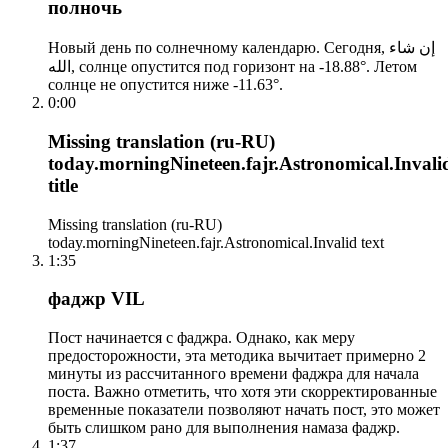
полночь
Новый день по солнечному календарю. Сегодня, إن شاء
الله, солнце опустится под горизонт на -18.88°. Летом
солнце не опустится ниже -11.63°.
0:00
Missing translation (ru-RU)
today.morningNineteen.fajr.Astronomical.Invali
title
Missing translation (ru-RU)
today.morningNineteen.fajr.Astronomical.Invalid text
1:35
фаджр VIL
Пост начинается с фаджра. Однако, как меру
предосторожности, эта методика вычитает примерно 2
минуты из рассчитанного времени фаджра для начала
поста. Важно отметить, что хотя эти скорректированные
временные показатели позволяют начать пост, это может
быть слишком рано для выполнения намаза фаджр.
1:37