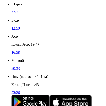
Шурук
4:57
Зухр
12:50
Аср
Конец Аср
:
19:47
16:58
Магриб
20:33
Иша
(
настоящий Иша
)
Конец Иши
:
1:43
23:26