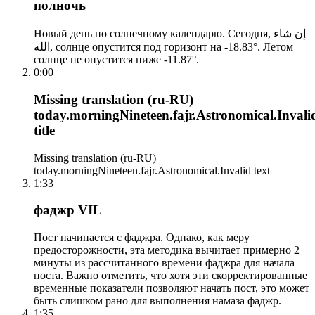
полночь
Новый день по солнечному календарю. Сегодня, إن شاء
الله, солнце опустится под горизонт на -18.83°. Летом
солнце не опустится ниже -11.87°.
0:00
Missing translation (ru-RU)
today.morningNineteen.fajr.Astronomical.Invali
title
Missing translation (ru-RU)
today.morningNineteen.fajr.Astronomical.Invalid text
1:33
фаджр VIL
Пост начинается с фаджра. Однако, как меру
предосторожности, эта методика вычитает примерно 2
минуты из рассчитанного времени фаджра для начала
поста. Важно отметить, что хотя эти скорректированные
временные показатели позволяют начать пост, это может
быть слишком рано для выполнения намаза фаджр.
1:35