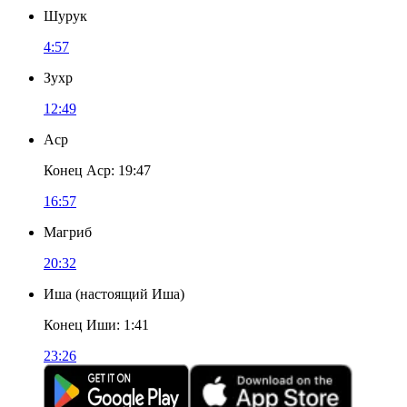
Шурук
4:57
Зухр
12:49
Аср
Конец Аср
:
19:47
16:57
Магриб
20:32
Иша
(
настоящий Иша
)
Конец Иши
:
1:41
23:26