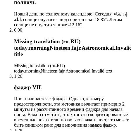
полночь
Новый день по солнечному календарю. Сегодня, إن شاء
الله, солнце опустится под горизонт на -18.85°. Летом
солнце не опустится ниже -12.16°.
0:00
Missing translation (ru-RU)
today.morningNineteen.fajr.Astronomical.Invali
title
Missing translation (ru-RU)
today.morningNineteen.fajr.Astronomical.Invalid text
1:26
фаджр VIL
Пост начинается с фаджра. Однако, как меру
предосторожности, эта методика вычитает примерно 2
минуты из рассчитанного времени фаджра для начала
поста. Важно отметить, что хотя эти скорректированные
временные показатели позволяют начать пост, это может
быть слишком рано для выполнения намаза фаджр.
1:28