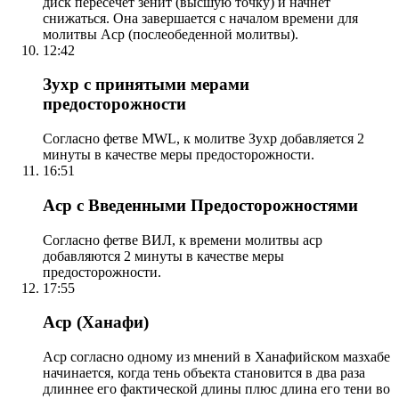
диск пересечет зенит (высшую точку) и начнет
снижаться. Она завершается с началом времени для
молитвы Аср (послеобеденной молитвы).
12:42
Зухр с принятыми мерами
предосторожности
Согласно фетве MWL, к молитве Зухр добавляется 2
минуты в качестве меры предосторожности.
16:51
Аср с Введенными Предосторожностями
Согласно фетве ВИЛ, к времени молитвы аср
добавляются 2 минуты в качестве меры
предосторожности.
17:55
Аср (Ханафи)
Аср согласно одному из мнений в Ханафийском мазхабе
начинается, когда тень объекта становится в два раза
длиннее его фактической длины плюс длина его тени во