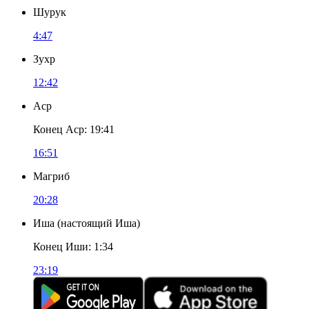
Шурук
4:47
Зухр
12:42
Аср
Конец Аср
:
19:41
16:51
Магриб
20:28
Иша
(
настоящий Иша
)
Конец Иши
:
1:34
23:19