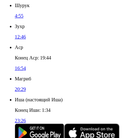
Шурук
4:55
Зухр
12:46
Аср
Конец Аср
:
19:44
16:54
Магриб
20:29
Иша
(
настоящий Иша
)
Конец Иши
:
1:34
23:26