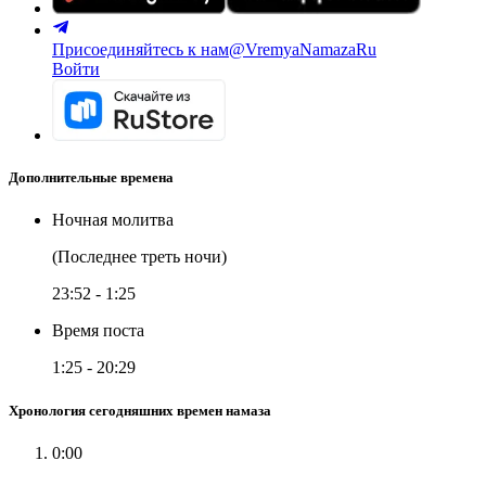
Присоединяйтесь к нам
@VremyaNamazaRu
Войти
Дополнительные времена
Ночная молитва
(Последнее треть ночи)
23:52
-
1:25
Время поста
1:25
-
20:29
Хронология сегодняшних времен намаза
0:00