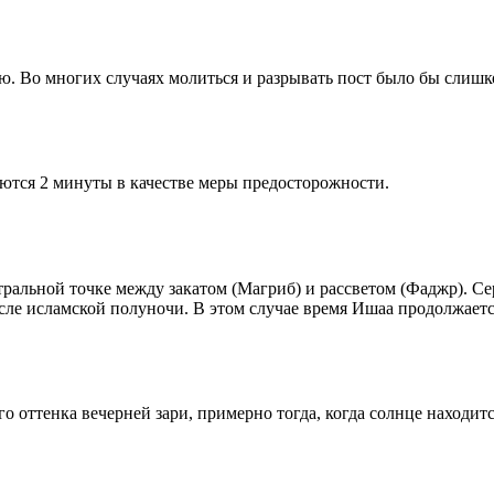
рю. Во многих случаях молиться и разрывать пост было бы слишк
ются 2 минуты в качестве меры предосторожности.
альной точке между закатом (Магриб) и рассветом (Фаджр). Сере
сле исламской полуночи. В этом случае время Ишаа продолжаетс
 оттенка вечерней зари, примерно тогда, когда солнце находитс