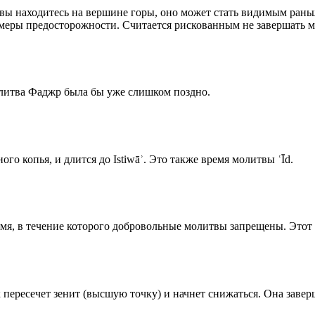
 вы находитесь на вершине горы, оно может стать видимым рань
меры предосторожности. Считается рискованным не завершать м
олитва Фаджр была бы уже слишком поздно.
го копья, и длится до Istiwāʾ. Это также время молитвы ʿĪd.
емя, в течение которого добровольные молитвы запрещены. Этот 
к пересечет зенит (высшую точку) и начнет снижаться. Она заве