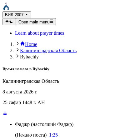
ВИЛ 2007
Open main menu
Learn about prayer times
Home
Калининградская Область
Rybachiy
Время намаза в
Rybachiy
Калининградская Область
8 августа 2026 г.
25 сафар 1448 г. AH
Фаджр
(
настоящий Фаджр
)
(
Начало поста
)
1:25