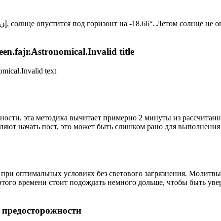
Новый день по солнечному календарю. Сегодня, إن شاء الله, солнце опустится под горизонт на -18.66°. Лет
n.fajr.Astronomical.Invalid title
mical.Invalid text
ности, эта методика вычитает примерно 2 минуты из рассчитанн
ляют начать пост, это может быть слишком рано для выполнения
 при оптимальных условиях без светового загрязнения. Молитвы
этого времени стоит подождать немного дольше, чтобы быть уве
р предосторожности