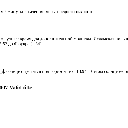
я 2 минуты в качестве меры предосторожности.
то лучшее время для дополнительной молитвы. Исламская ночь на
:52 до Фаджра (1:34).
Новый день по солнечному календарю. Сегодня, إن شاء الله, солнце опустится под горизонт на -18.94°. Лет
07.Valid title