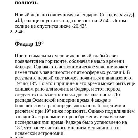
полночь
Новый день по солнечному календарю. Сегодня, إن شاء
الله, солнце опустится под горизонт на -27.4°. Летом
солнце не опустится ниже -20.43°.
2:46
Фаджр 19°
При оптимальных условиях первый слабый свет
появляется на горизонте, обозначая начало времени
Фаджра. Однако это астрономическое явление может
изменяться в зависимости от атмосферных условий. В
результате первый свет может появиться в диапазоне от
19° до 18°. По этой причине в это время может быть ещё
слишком рано для молитвы Фаджр, и этот период
следует использовать только для начала поста. До
распада Османской империи время Фаджра в
большинстве стран определялось по наблюдениям и
расчетам при 19° ниже горизонта. Однако под влиянием
западной астрономии и пренебрежения исламскими
исследованиями время Фаджра было установлено на
18°, что ранее считалось мнением меньшинства в
исламской астрономии.