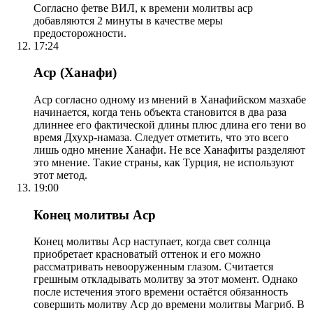
Согласно фетве ВИЛ, к времени молитвы аср
добавляются 2 минуты в качестве меры
предосторожности.
17:24
Аср (Ханафи)
Аср согласно одному из мнений в Ханафийском мазхабе
начинается, когда тень объекта становится в два раза
длиннее его фактической длины плюс длина его тени во
время Дхухр-намаза. Следует отметить, что это всего
лишь одно мнение Ханафи. Не все Ханафиты разделяют
это мнение. Такие страны, как Турция, не используют
этот метод.
19:00
Конец молитвы Аср
Конец молитвы Аср наступает, когда свет солнца
приобретает красноватый оттенок и его можно
рассматривать невооруженным глазом. Считается
грешным откладывать молитву за этот момент. Однако
после истечения этого времени остаётся обязанность
совершить молитву Аср до времени молитвы Магриб. В