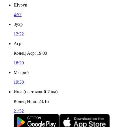
Шурук
4:57
Зухр
12:22
Аср
Конец Аср
:
19:00
16:20
Магриб
19:38
Иша
(
настоящий Иша
)
Конец Иши
:
23:16
21:32