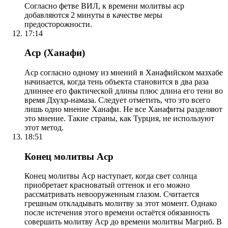
Согласно фетве ВИЛ, к времени молитвы аср
добавляются 2 минуты в качестве меры
предосторожности.
17:14
Аср (Ханафи)
Аср согласно одному из мнений в Ханафийском мазхабе
начинается, когда тень объекта становится в два раза
длиннее его фактической длины плюс длина его тени во
время Дхухр-намаза. Следует отметить, что это всего
лишь одно мнение Ханафи. Не все Ханафиты разделяют
это мнение. Такие страны, как Турция, не используют
этот метод.
18:51
Конец молитвы Аср
Конец молитвы Аср наступает, когда свет солнца
приобретает красноватый оттенок и его можно
рассматривать невооруженным глазом. Считается
грешным откладывать молитву за этот момент. Однако
после истечения этого времени остаётся обязанность
совершить молитву Аср до времени молитвы Магриб. В