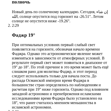
полночь
Новый день по солнечному календарю. Сегодня, إن شاء
الله, солнце опустится под горизонт на -26.51°. Летом
солнце не опустится ниже -19.26°.
2:29
Фаджр 19°
При оптимальных условиях первый слабый свет
появляется на горизонте, обозначая начало времени
Фаджра. Однако это астрономическое явление может
изменяться в зависимости от атмосферных условий. В
результате первый свет может появиться в диапазоне от
19° до 18°. По этой причине в это время может быть ещё
слишком рано для молитвы Фаджр, и этот период
следует использовать только для начала поста. До
распада Османской империи время Фаджра в
большинстве стран определялось по наблюдениям и
расчетам при 19° ниже горизонта. Однако под влиянием
западной астрономии и пренебрежения исламскими
исследованиями время Фаджра было установлено на
18°, что ранее считалось мнением меньшинства в
исламской астрономии.