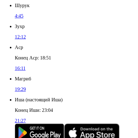
Шурук
4:45
Зухр
12:12
Аср
Конец Аср
:
18:51
16:11
Магриб
19:29
Иша
(
настоящий Иша
)
Конец Иши
:
23:04
21:27