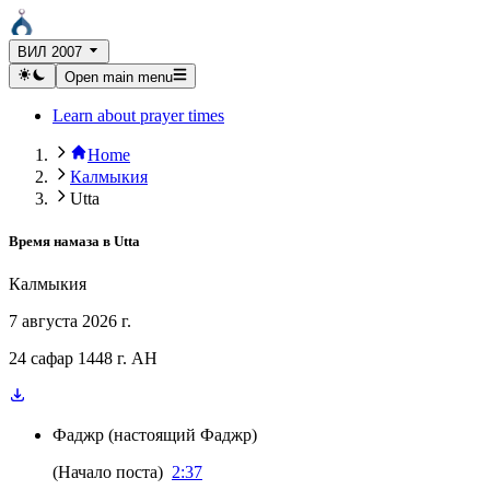
ВИЛ 2007
Open main menu
Learn about prayer times
Home
Калмыкия
Utta
Время намаза в
Utta
Калмыкия
7 августа 2026 г.
24 сафар 1448 г. AH
Фаджр
(
настоящий Фаджр
)
(
Начало поста
)
2:37