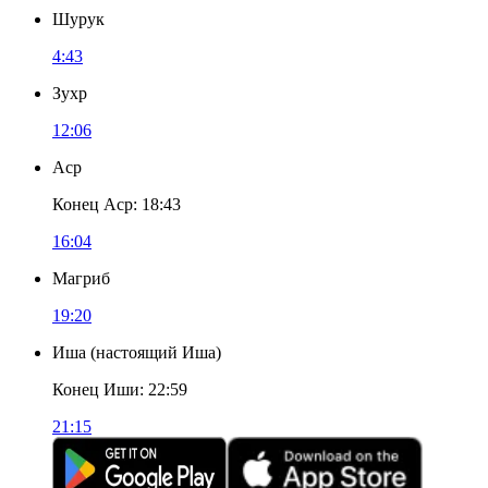
Шурук
4:43
Зухр
12:06
Аср
Конец Аср
:
18:43
16:04
Магриб
19:20
Иша
(
настоящий Иша
)
Конец Иши
:
22:59
21:15