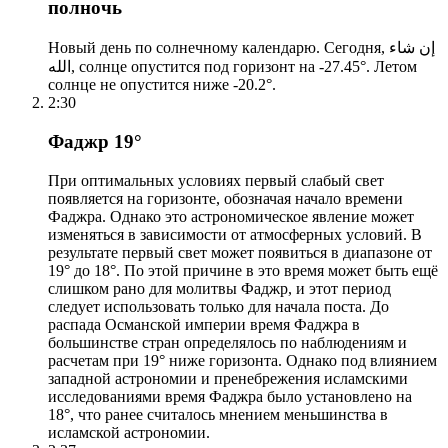
полночь
Новый день по солнечному календарю. Сегодня, إن شاء
الله, солнце опустится под горизонт на -27.45°. Летом
солнце не опустится ниже -20.2°.
2:30
Фаджр 19°
При оптимальных условиях первый слабый свет
появляется на горизонте, обозначая начало времени
Фаджра. Однако это астрономическое явление может
изменяться в зависимости от атмосферных условий. В
результате первый свет может появиться в диапазоне от
19° до 18°. По этой причине в это время может быть ещё
слишком рано для молитвы Фаджр, и этот период
следует использовать только для начала поста. До
распада Османской империи время Фаджра в
большинстве стран определялось по наблюдениям и
расчетам при 19° ниже горизонта. Однако под влиянием
западной астрономии и пренебрежения исламскими
исследованиями время Фаджра было установлено на
18°, что ранее считалось мнением меньшинства в
исламской астрономии.