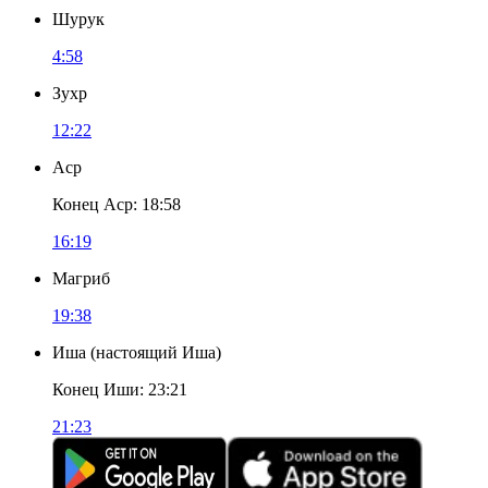
Шурук
4:58
Зухр
12:22
Аср
Конец Аср
:
18:58
16:19
Магриб
19:38
Иша
(
настоящий Иша
)
Конец Иши
:
23:21
21:23