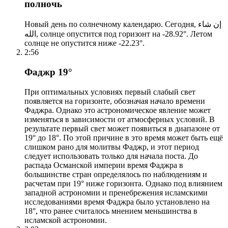
полночь
Новый день по солнечному календарю. Сегодня, إن شاء
الله, солнце опустится под горизонт на -28.92°. Летом
солнце не опустится ниже -22.23°.
2:56
Фаджр 19°
При оптимальных условиях первый слабый свет
появляется на горизонте, обозначая начало времени
Фаджра. Однако это астрономическое явление может
изменяться в зависимости от атмосферных условий. В
результате первый свет может появиться в диапазоне от
19° до 18°. По этой причине в это время может быть ещё
слишком рано для молитвы Фаджр, и этот период
следует использовать только для начала поста. До
распада Османской империи время Фаджра в
большинстве стран определялось по наблюдениям и
расчетам при 19° ниже горизонта. Однако под влиянием
западной астрономии и пренебрежения исламскими
исследованиями время Фаджра было установлено на
18°, что ранее считалось мнением меньшинства в
исламской астрономии.