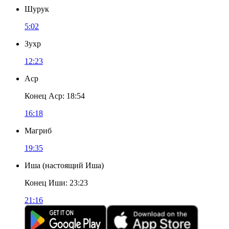
Шурук
5:02
Зухр
12:23
Аср
Конец Аср
:
18:54
16:18
Магриб
19:35
Иша
(
настоящий Иша
)
Конец Иши
:
23:23
21:16