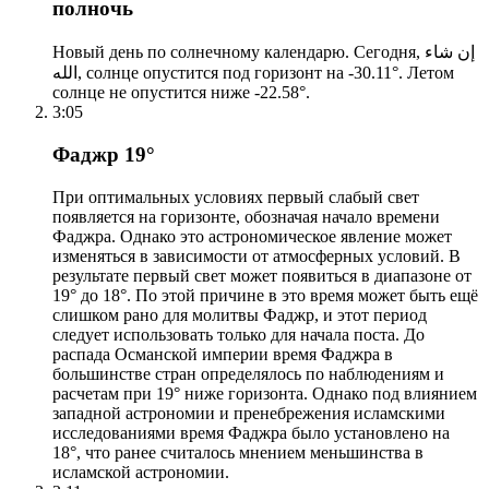
полночь
Новый день по солнечному календарю. Сегодня, إن شاء
الله, солнце опустится под горизонт на -30.11°. Летом
солнце не опустится ниже -22.58°.
3:05
Фаджр 19°
При оптимальных условиях первый слабый свет
появляется на горизонте, обозначая начало времени
Фаджра. Однако это астрономическое явление может
изменяться в зависимости от атмосферных условий. В
результате первый свет может появиться в диапазоне от
19° до 18°. По этой причине в это время может быть ещё
слишком рано для молитвы Фаджр, и этот период
следует использовать только для начала поста. До
распада Османской империи время Фаджра в
большинстве стран определялось по наблюдениям и
расчетам при 19° ниже горизонта. Однако под влиянием
западной астрономии и пренебрежения исламскими
исследованиями время Фаджра было установлено на
18°, что ранее считалось мнением меньшинства в
исламской астрономии.