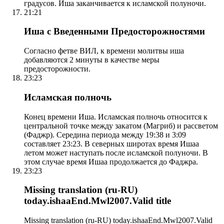
градусов. Иша заканчивается к исламской полуночи.
21:21
Иша с Введенными Предосторожностями
Согласно фетве ВИЛ, к времени молитвы иша
добавляются 2 минуты в качестве меры
предосторожности.
23:23
Исламская полночь
Конец времени Иша. Исламская полночь относится к
центральной точке между закатом (Магриб) и рассветом
(Фаджр). Середина периода между 19:38 и 3:09
составляет 23:23. В северных широтах время Ишаа
летом может наступать после исламской полуночи. В
этом случае время Ишаа продолжается до Фаджра.
23:23
Missing translation (ru-RU)
today.ishaaEnd.Mwl2007.Valid title
Missing translation (ru-RU) today.ishaaEnd.Mwl2007.Valid