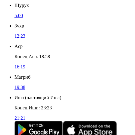
Шурук
5:00
Зухр
12:23
Аср
Конец Аср
:
18:58
16:19
Магриб
19:38
Иша
(
настоящий Иша
)
Конец Иши
:
23:23
21:21