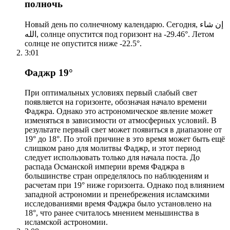
полночь
Новый день по солнечному календарю. Сегодня, إن شاء
الله, солнце опустится под горизонт на -29.46°. Летом
солнце не опустится ниже -22.5°.
3:01
Фаджр 19°
При оптимальных условиях первый слабый свет
появляется на горизонте, обозначая начало времени
Фаджра. Однако это астрономическое явление может
изменяться в зависимости от атмосферных условий. В
результате первый свет может появиться в диапазоне от
19° до 18°. По этой причине в это время может быть ещё
слишком рано для молитвы Фаджр, и этот период
следует использовать только для начала поста. До
распада Османской империи время Фаджра в
большинстве стран определялось по наблюдениям и
расчетам при 19° ниже горизонта. Однако под влиянием
западной астрономии и пренебрежения исламскими
исследованиями время Фаджра было установлено на
18°, что ранее считалось мнением меньшинства в
исламской астрономии.