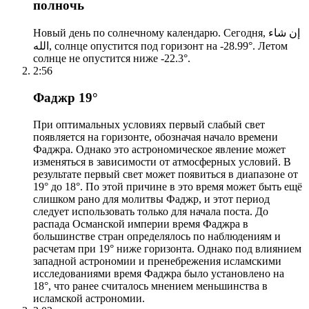
полночь
Новый день по солнечному календарю. Сегодня, إن شاء
الله, солнце опустится под горизонт на -28.99°. Летом
солнце не опустится ниже -22.3°.
2:56
Фаджр 19°
При оптимальных условиях первый слабый свет
появляется на горизонте, обозначая начало времени
Фаджра. Однако это астрономическое явление может
изменяться в зависимости от атмосферных условий. В
результате первый свет может появиться в диапазоне от
19° до 18°. По этой причине в это время может быть ещё
слишком рано для молитвы Фаджр, и этот период
следует использовать только для начала поста. До
распада Османской империи время Фаджра в
большинстве стран определялось по наблюдениям и
расчетам при 19° ниже горизонта. Однако под влиянием
западной астрономии и пренебрежения исламскими
исследованиями время Фаджра было установлено на
18°, что ранее считалось мнением меньшинства в
исламской астрономии.