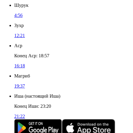
Шурук
4:56
Зухр
12:21
Аср
Конец Аср
:
18:57
16:18
Магриб
19:37
Иша
(
настоящий Иша
)
Конец Иши
:
23:20
21:22