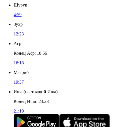
Шурук
4:59
Зухр
12:23
Аср
Конец Аср
:
18:56
16:18
Магриб
19:37
Иша
(
настоящий Иша
)
Конец Иши
:
23:23
21:19