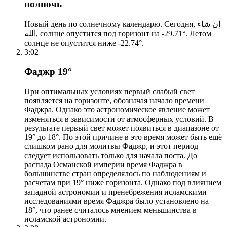
полночь
Новый день по солнечному календарю. Сегодня, إن شاء
الله, солнце опустится под горизонт на -29.71°. Летом
солнце не опустится ниже -22.74°.
3:02
Фаджр 19°
При оптимальных условиях первый слабый свет
появляется на горизонте, обозначая начало времени
Фаджра. Однако это астрономическое явление может
изменяться в зависимости от атмосферных условий. В
результате первый свет может появиться в диапазоне от
19° до 18°. По этой причине в это время может быть ещё
слишком рано для молитвы Фаджр, и этот период
следует использовать только для начала поста. До
распада Османской империи время Фаджра в
большинстве стран определялось по наблюдениям и
расчетам при 19° ниже горизонта. Однако под влиянием
западной астрономии и пренебрежения исламскими
исследованиями время Фаджра было установлено на
18°, что ранее считалось мнением меньшинства в
исламской астрономии.