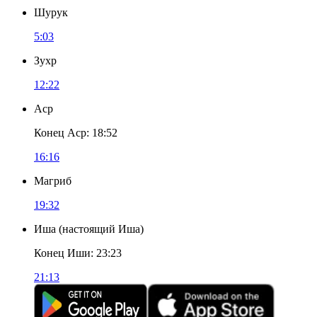
Шурук
5:03
Зухр
12:22
Аср
Конец Аср
:
18:52
16:16
Магриб
19:32
Иша
(
настоящий Иша
)
Конец Иши
:
23:23
21:13