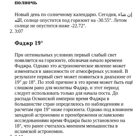
полночь
Новый день по солнечному календарю. Сегодня, إن شاء
الله, солнце опустится под горизонт на -30.55°. Летом
солнце не опустится ниже -22.72°.
3:07
Фаджр 19°
При оптимальных условиях первый слабый свет
появляется на горизонте, обозначая начало времени
Фаджра. Однако это астрономическое явление может
изменяться в зависимости от атмосферных условий. В
результате первый свет может появиться в диапазоне от
19° до 18°. По этой причине в это время может быть ещё
слишком рано для молитвы Фаджр, и этот период
следует использовать только для начала поста. До
распада Османской империи время Фаджра в
большинстве стран определялось по наблюдениям и
расчетам при 19° ниже горизонта. Однако под влиянием
западной астрономии и пренебрежения исламскими
исследованиями время Фаджра было установлено на
18°, что ранее считалось мнением меньшинства в
исламской астрономии.