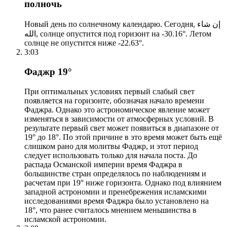
полночь
Новый день по солнечному календарю. Сегодня, إن شاء
الله, солнце опустится под горизонт на -30.16°. Летом
солнце не опустится ниже -22.63°.
3:03
Фаджр 19°
При оптимальных условиях первый слабый свет
появляется на горизонте, обозначая начало времени
Фаджра. Однако это астрономическое явление может
изменяться в зависимости от атмосферных условий. В
результате первый свет может появиться в диапазоне от
19° до 18°. По этой причине в это время может быть ещё
слишком рано для молитвы Фаджр, и этот период
следует использовать только для начала поста. До
распада Османской империи время Фаджра в
большинстве стран определялось по наблюдениям и
расчетам при 19° ниже горизонта. Однако под влиянием
западной астрономии и пренебрежения исламскими
исследованиями время Фаджра было установлено на
18°, что ранее считалось мнением меньшинства в
исламской астрономии.