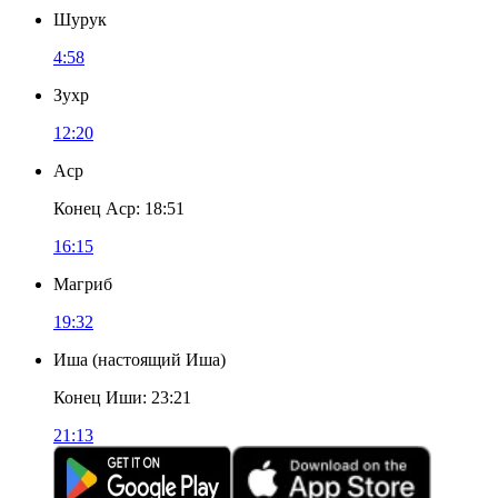
Шурук
4:58
Зухр
12:20
Аср
Конец Аср
:
18:51
16:15
Магриб
19:32
Иша
(
настоящий Иша
)
Конец Иши
:
23:21
21:13