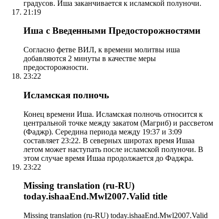
градусов. Иша заканчивается к исламской полуночи.
21:19
Иша с Введенными Предосторожностями
Согласно фетве ВИЛ, к времени молитвы иша
добавляются 2 минуты в качестве меры
предосторожности.
23:22
Исламская полночь
Конец времени Иша. Исламская полночь относится к
центральной точке между закатом (Магриб) и рассветом
(Фаджр). Середина периода между 19:37 и 3:09
составляет 23:22. В северных широтах время Ишаа
летом может наступать после исламской полуночи. В
этом случае время Ишаа продолжается до Фаджра.
23:22
Missing translation (ru-RU)
today.ishaaEnd.Mwl2007.Valid title
Missing translation (ru-RU) today.ishaaEnd.Mwl2007.Valid