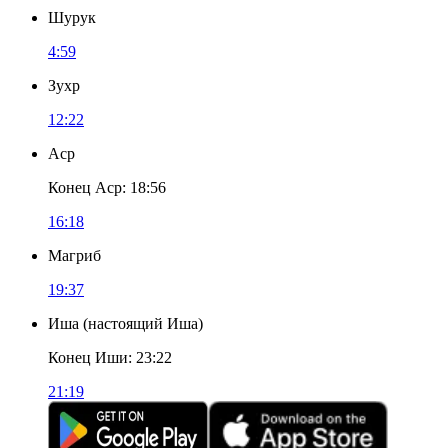
Шурук
4:59
Зухр
12:22
Аср
Конец Аср
:
18:56
16:18
Магриб
19:37
Иша
(
настоящий Иша
)
Конец Иши
:
23:22
21:19