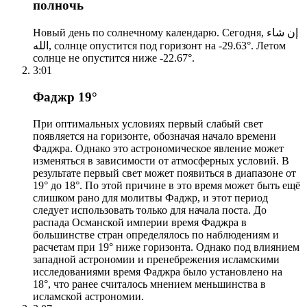
полночь
Новый день по солнечному календарю. Сегодня, إن شاء
الله, солнце опустится под горизонт на -29.63°. Летом
солнце не опустится ниже -22.67°.
3:01
Фаджр 19°
При оптимальных условиях первый слабый свет
появляется на горизонте, обозначая начало времени
Фаджра. Однако это астрономическое явление может
изменяться в зависимости от атмосферных условий. В
результате первый свет может появиться в диапазоне от
19° до 18°. По этой причине в это время может быть ещё
слишком рано для молитвы Фаджр, и этот период
следует использовать только для начала поста. До
распада Османской империи время Фаджра в
большинстве стран определялось по наблюдениям и
расчетам при 19° ниже горизонта. Однако под влиянием
западной астрономии и пренебрежения исламскими
исследованиями время Фаджра было установлено на
18°, что ранее считалось мнением меньшинства в
исламской астрономии.