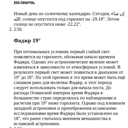
полночь
Новый день по солнечному календарю. Сегодня, إن شاء
الله, солнце опустится под горизонт на -29.18°. Летом
солнце не опустится ниже -22.22°.
2:56
Фаджр 19°
При оптимальных условиях первый слабый свет
появляется на горизонте, обозначая начало времени
Фаджра. Однако это астрономическое явление может
изменяться в зависимости от атмосферных условий. В
результате первый свет может появиться в диапазоне от
19° до 18°. По этой причине в это время может быть ещё
слишком рано для молитвы Фаджр, и этот период
следует использовать только для начала поста. До
распада Османской империи время Фаджра в
большинстве стран определялось по наблюдениям и
расчетам при 19° ниже горизонта. Однако под влиянием
западной астрономии и пренебрежения исламскими
исследованиями время Фаджра было установлено на
18°, что ранее считалось мнением меньшинства в
исламской астрономии.