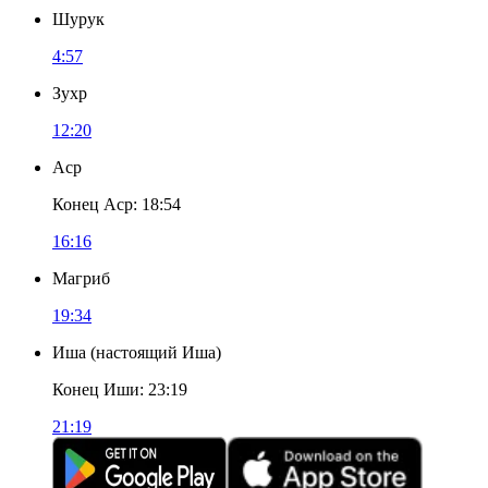
Шурук
4:57
Зухр
12:20
Аср
Конец Аср
:
18:54
16:16
Магриб
19:34
Иша
(
настоящий Иша
)
Конец Иши
:
23:19
21:19