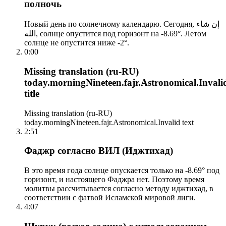
полночь
Новый день по солнечному календарю. Сегодня, إن شاء
الله, солнце опустится под горизонт на -8.69°. Летом
солнце не опустится ниже -2°.
0:00
Missing translation (ru-RU)
today.morningNineteen.fajr.Astronomical.Invali
title
Missing translation (ru-RU)
today.morningNineteen.fajr.Astronomical.Invalid text
2:51
Фаджр согласно ВИЛ (Иджтихад)
В это время года солнце опускается только на -8.69° под
горизонт, и настоящего Фаджра нет. Поэтому время
молитвы рассчитывается согласно методу иджтихад, в
соответствии с фатвой Исламской мировой лиги.
4:07