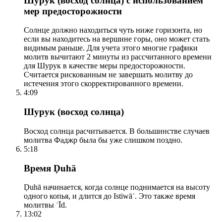
Шурук (восход солнца) с использованием
мер предосторожности
Солнце должно находиться чуть ниже горизонта, но
если вы находитесь на вершине горы, оно может стать
видимым раньше. Для учета этого многие графики
молитв вычитают 2 минуты из рассчитанного времени
для Шурук в качестве меры предосторожности.
Считается рискованным не завершать молитву до
истечения этого скорректированного времени.
4:09
Шурук (восход солнца)
Восход солнца расчитывается. В большинстве случаев
молитва Фаджр была бы уже слишком поздно.
5:18
Время Ḍuhā
Ḍuhā начинается, когда солнце поднимается на высоту
одного копья, и длится до Istiwāʾ. Это также время
молитвы ʿĪd.
13:02