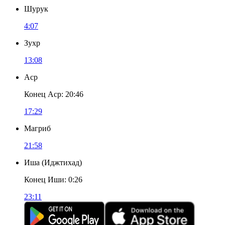
Шурук
4:07
Зухр
13:08
Аср
Конец Аср
:
20:46
17:29
Магриб
21:58
Иша
(
Иджтихад
)
Конец Иши
:
0:26
23:11