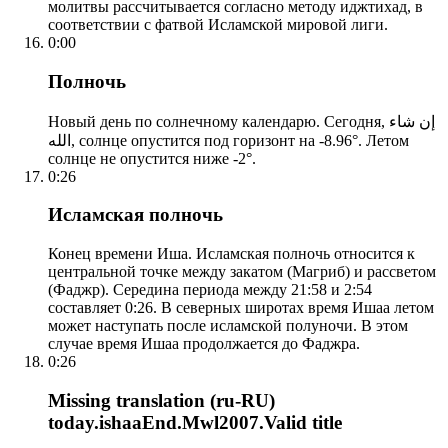
молитвы рассчитывается согласно методу иджтихад, в
соответствии с фатвой Исламской мировой лиги.
0:00
Полночь
Новый день по солнечному календарю. Сегодня, إن شاء
الله, солнце опустится под горизонт на -8.96°. Летом
солнце не опустится ниже -2°.
0:26
Исламская полночь
Конец времени Иша. Исламская полночь относится к
центральной точке между закатом (Магриб) и рассветом
(Фаджр). Середина периода между 21:58 и 2:54
составляет 0:26. В северных широтах время Ишаа летом
может наступать после исламской полуночи. В этом
случае время Ишаа продолжается до Фаджра.
0:26
Missing translation (ru-RU)
today.ishaaEnd.Mwl2007.Valid title