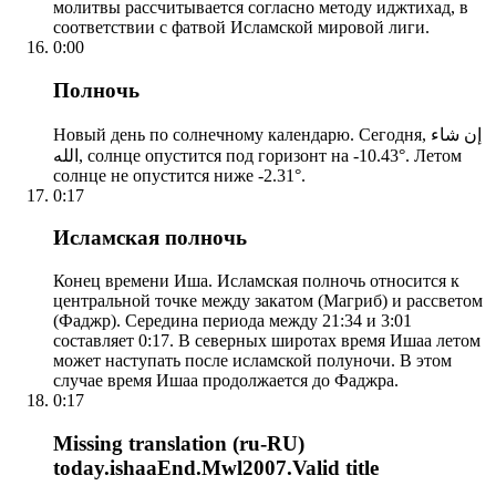
молитвы рассчитывается согласно методу иджтихад, в
соответствии с фатвой Исламской мировой лиги.
0:00
Полночь
Новый день по солнечному календарю. Сегодня, إن شاء
الله, солнце опустится под горизонт на -10.43°. Летом
солнце не опустится ниже -2.31°.
0:17
Исламская полночь
Конец времени Иша. Исламская полночь относится к
центральной точке между закатом (Магриб) и рассветом
(Фаджр). Середина периода между 21:34 и 3:01
составляет 0:17. В северных широтах время Ишаа летом
может наступать после исламской полуночи. В этом
случае время Ишаа продолжается до Фаджра.
0:17
Missing translation (ru-RU)
today.ishaaEnd.Mwl2007.Valid title