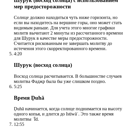
Шурук (восход солнца) с использованием
мер предосторожности
Солнце должно находиться чуть ниже горизонта, но
если вы находитесь на вершине горы, оно может стать
видимым раньше. Для учета этого многие графики
молитв вычитают 2 минуты из рассчитанного времени
для Шурук в качестве меры предосторожности.
Считается рискованным не завершать молитву до
истечения этого скорректированного времени.
4:20
Шурук (восход солнца)
Восход солнца расчитывается. В большинстве случаев
молитва Фаджр была бы уже слишком поздно.
5:25
Время Ḍuhā
Ḍuhā начинается, когда солнце поднимается на высоту
одного копья, и длится до Istiwāʾ. Это также время
молитвы ʿĪd.
12:55