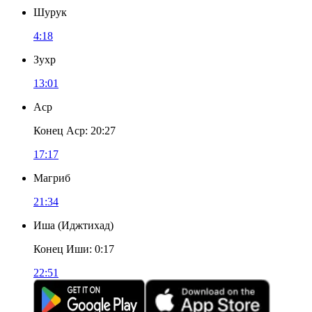
Шурук
4:18
Зухр
13:01
Аср
Конец Аср
:
20:27
17:17
Магриб
21:34
Иша
(
Иджтихад
)
Конец Иши
:
0:17
22:51