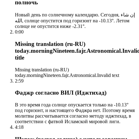
полночь
Новый день по солнечному календарю. Сегодня, إن شاء
الله, солнце опустится под горизонт на -10.13°. Летом
солнце не опустится ниже -2.31°.
0:00
Missing translation (ru-RU)
today.morningNineteen.fajr.Astronomical.Invali
title
Missing translation (ru-RU)
today.morningNineteen.fajr.Astronomical.Invalid text
2:59
Фаджр согласно ВИЛ (Иджтихад)
В это время года солнце опускается только на -10.13°
под горизонт, и настоящего Фаджра нет. Поэтому время
молитвы рассчитывается согласно методу иджтихад, в
соответствии с фатвой Исламской мировой лиги.
4:18