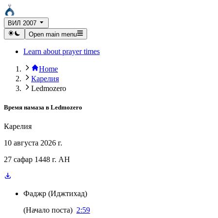
ВИЛ 2007
Open main menu
Learn about prayer times
Home
Карелия
Ledmozero
Время намаза в
Ledmozero
Карелия
10 августа 2026 г.
27 сафар 1448 г. AH
Фаджр
(
Иджтихад
)
(
Начало поста
)
2:59