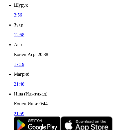
Шурук
3:56
Зухр
12:58
Аср
Конец Аср
:
20:38
17:19
Магриб
21:48
Иша
(
Иджтихад
)
Конец Иши
:
0:44
21:59