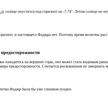
Новый день по солнечному календарю. Сегодня, إن شاء الله, солнце опустится под горизонт на -7.74°. Летом
 горизонт, и настоящего Фаджра нет. Поэтому время молитвы рас
р предосторожности
 вы находитесь на вершине горы, оно может стать видимым рань
меры предосторожности. Считается рискованным не завершать м
олитва Фаджр была бы уже слишком поздно.