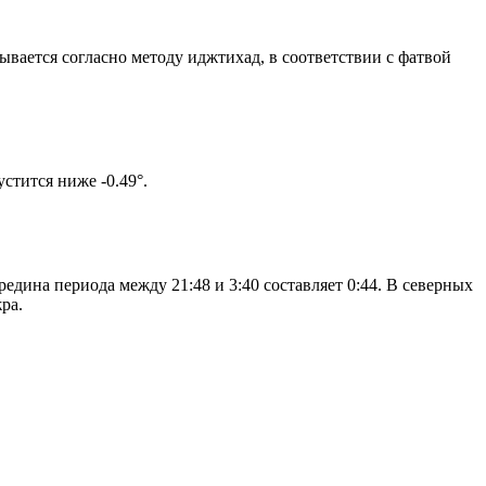
тывается согласно методу иджтихад, в соответствии с фатвой
 солнце не опустится ниже -0.49°.
едина периода между 21:48 и 3:40 составляет 0:44. В северных
ра.