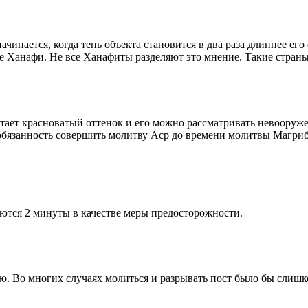
чинается, когда тень объекта становится в два раза длиннее ег
ие Ханафи. Не все Ханафиты разделяют это мнение. Такие страны,
етает красноватый оттенок и его можно рассматривать невооруж
 обязанность совершить молитву Аср до времени молитвы Магриб
ются 2 минуты в качестве меры предосторожности.
рю. Во многих случаях молиться и разрывать пост было бы слишк