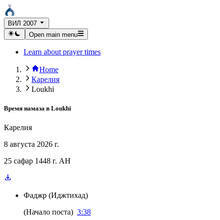
ВИЛ 2007
Open main menu
Learn about prayer times
Home
Карелия
Loukhi
Время намаза в
Loukhi
Карелия
8 августа 2026 г.
25 сафар 1448 г. AH
Фаджр
(
Иджтихад
)
(
Начало поста
)
3:38