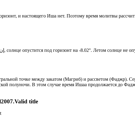
 горизонт, и настоящего Иша нет. Поэтому время молитвы рассчи
Новый день по солнечному календарю. Сегодня, إن شاء الله, солнце опустится под горизонт на -8.02°. Летом
альной точке между закатом (Магриб) и рассветом (Фаджр). Сер
ской полуночи. В этом случае время Ишаа продолжается до Фадж
007.Valid title
t