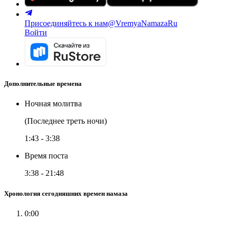
Присоединяйтесь к нам
@VremyaNamazaRu
Войти
Дополнительные времена
Ночная молитва
(Последнее треть ночи)
1:43
-
3:38
Время поста
3:38
-
21:48
Хронология сегодняшних времен намаза
0:00