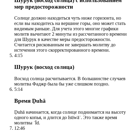
Шурук (восход солнца) с использованием
мер предосторожности
Солнце должно находиться чуть ниже горизонта, но
если вы находитесь на вершине горы, оно может стать
видимым раньше. Для учета этого многие графики
молитв вычитают 2 минуты из рассчитанного времени
для Шурук в качестве меры предосторожности.
Считается рискованным не завершать молитву до
истечения этого скорректированного времени.
4:15
Шурук (восход солнца)
Восход солнца расчитывается. В большинстве случаев
молитва Фаджр была бы уже слишком поздно.
5:14
Время Ḍuhā
Ḍuhā начинается, когда солнце поднимается на высоту
одного копья, и длится до Istiwāʾ. Это также время
молитвы ʿĪd.
12:46