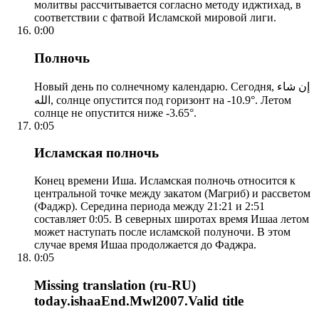
молитвы рассчитывается согласно методу иджтихад, в
соответствии с фатвой Исламской мировой лиги.
0:00
Полночь
Новый день по солнечному календарю. Сегодня, إن شاء
الله, солнце опустится под горизонт на -10.9°. Летом
солнце не опустится ниже -3.65°.
0:05
Исламская полночь
Конец времени Иша. Исламская полночь относится к
центральной точке между закатом (Магриб) и рассветом
(Фаджр). Середина периода между 21:21 и 2:51
составляет 0:05. В северных широтах время Ишаа летом
может наступать после исламской полуночи. В этом
случае время Ишаа продолжается до Фаджра.
0:05
Missing translation (ru-RU)
today.ishaaEnd.Mwl2007.Valid title