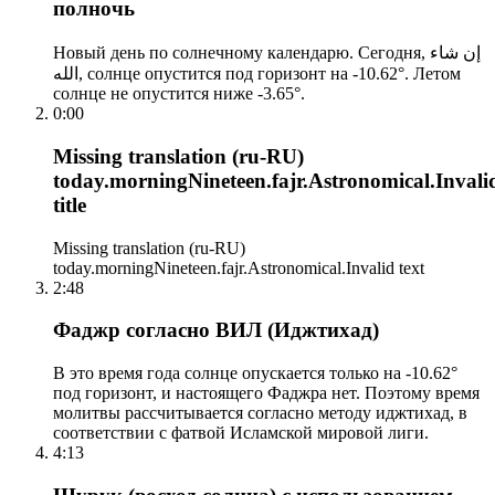
полночь
Новый день по солнечному календарю. Сегодня, إن شاء
الله, солнце опустится под горизонт на -10.62°. Летом
солнце не опустится ниже -3.65°.
0:00
Missing translation (ru-RU)
today.morningNineteen.fajr.Astronomical.Invali
title
Missing translation (ru-RU)
today.morningNineteen.fajr.Astronomical.Invalid text
2:48
Фаджр согласно ВИЛ (Иджтихад)
В это время года солнце опускается только на -10.62°
под горизонт, и настоящего Фаджра нет. Поэтому время
молитвы рассчитывается согласно методу иджтихад, в
соответствии с фатвой Исламской мировой лиги.
4:13