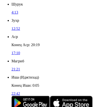
Шурук
4:13
Зухр
12:52
Аср
Конец Аср
:
20:19
17:10
Магриб
21:21
Иша
(
Иджтихад
)
Конец Иши
:
0:05
22:42