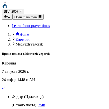
ВИЛ 2007
Open main menu
Learn about prayer times
Home
Карелия
Medvezh'yegorsk
Время намаза в
Medvezh'yegorsk
Карелия
7 августа 2026 г.
24 сафар 1448 г. AH
Фаджр
(
Иджтихад
)
(
Начало поста
)
2:48