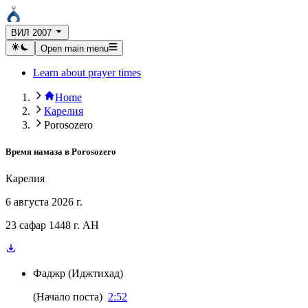
ВИЛ 2007
Open main menu
Learn about prayer times
Home
Карелия
Porosozero
Время намаза в
Porosozero
Карелия
6 августа 2026 г.
23 сафар 1448 г. AH
Фаджр
(
Иджтихад
)
(
Начало поста
)
2:52