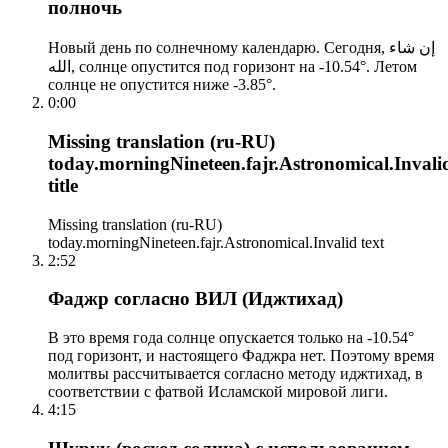
полночь
Новый день по солнечному календарю. Сегодня, إن شاء
الله, солнце опустится под горизонт на -10.54°. Летом
солнце не опустится ниже -3.85°.
0:00
Missing translation (ru-RU)
today.morningNineteen.fajr.Astronomical.Invali
title
Missing translation (ru-RU)
today.morningNineteen.fajr.Astronomical.Invalid text
2:52
Фаджр согласно ВИЛ (Иджтихад)
В это время года солнце опускается только на -10.54°
под горизонт, и настоящего Фаджра нет. Поэтому время
молитвы рассчитывается согласно методу иджтихад, в
соответствии с фатвой Исламской мировой лиги.
4:15