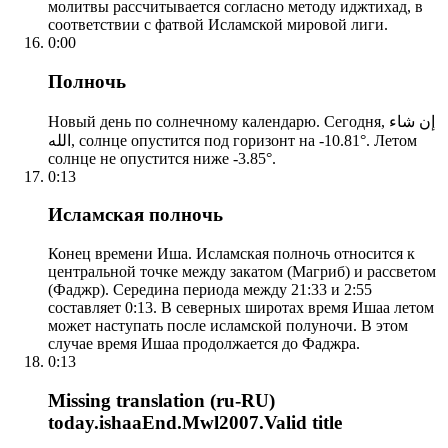
молитвы рассчитывается согласно методу иджтихад, в
соответствии с фатвой Исламской мировой лиги.
0:00
Полночь
Новый день по солнечному календарю. Сегодня, إن شاء
الله, солнце опустится под горизонт на -10.81°. Летом
солнце не опустится ниже -3.85°.
0:13
Исламская полночь
Конец времени Иша. Исламская полночь относится к
центральной точке между закатом (Магриб) и рассветом
(Фаджр). Середина периода между 21:33 и 2:55
составляет 0:13. В северных широтах время Ишаа летом
может наступать после исламской полуночи. В этом
случае время Ишаа продолжается до Фаджра.
0:13
Missing translation (ru-RU)
today.ishaaEnd.Mwl2007.Valid title