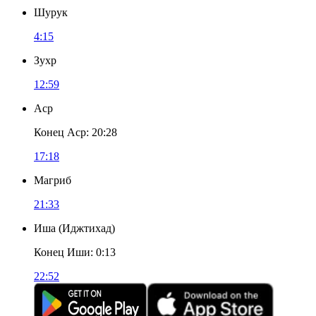
Шурук
4:15
Зухр
12:59
Аср
Конец Аср
:
20:28
17:18
Магриб
21:33
Иша
(
Иджтихад
)
Конец Иши
:
0:13
22:52