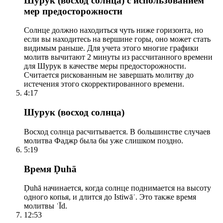
Шурук (восход солнца) с использованием
мер предосторожности
Солнце должно находиться чуть ниже горизонта, но
если вы находитесь на вершине горы, оно может стать
видимым раньше. Для учета этого многие графики
молитв вычитают 2 минуты из рассчитанного времени
для Шурук в качестве меры предосторожности.
Считается рискованным не завершать молитву до
истечения этого скорректированного времени.
4:17
Шурук (восход солнца)
Восход солнца расчитывается. В большинстве случаев
молитва Фаджр была бы уже слишком поздно.
5:19
Время Ḍuhā
Ḍuhā начинается, когда солнце поднимается на высоту
одного копья, и длится до Istiwāʾ. Это также время
молитвы ʿĪd.
12:53