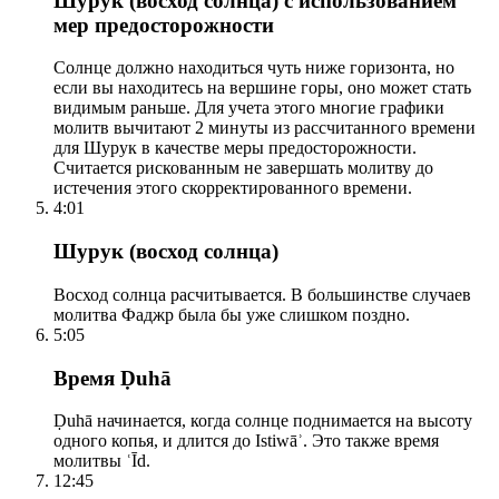
Шурук (восход солнца) с использованием
мер предосторожности
Солнце должно находиться чуть ниже горизонта, но
если вы находитесь на вершине горы, оно может стать
видимым раньше. Для учета этого многие графики
молитв вычитают 2 минуты из рассчитанного времени
для Шурук в качестве меры предосторожности.
Считается рискованным не завершать молитву до
истечения этого скорректированного времени.
4:01
Шурук (восход солнца)
Восход солнца расчитывается. В большинстве случаев
молитва Фаджр была бы уже слишком поздно.
5:05
Время Ḍuhā
Ḍuhā начинается, когда солнце поднимается на высоту
одного копья, и длится до Istiwāʾ. Это также время
молитвы ʿĪd.
12:45