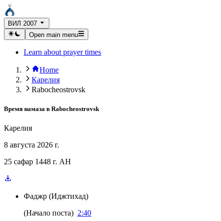
ВИЛ 2007
Open main menu
Learn about prayer times
Home
Карелия
Rabocheostrovsk
Время намаза в
Rabocheostrovsk
Карелия
8 августа 2026 г.
25 сафар 1448 г. AH
Фаджр
(
Иджтихад
)
(
Начало поста
)
2:40