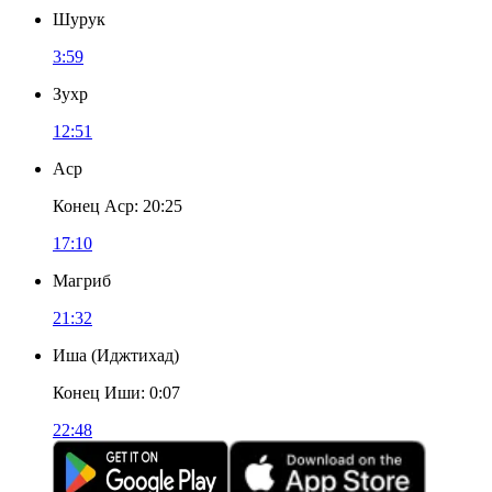
Шурук
3:59
Зухр
12:51
Аср
Конец Аср
:
20:25
17:10
Магриб
21:32
Иша
(
Иджтихад
)
Конец Иши
:
0:07
22:48