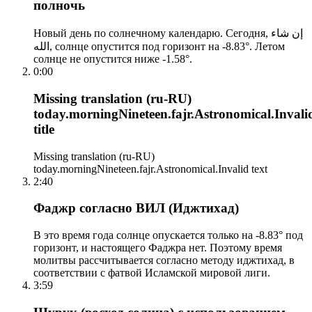
полночь
Новый день по солнечному календарю. Сегодня, إن شاء
الله, солнце опустится под горизонт на -8.83°. Летом
солнце не опустится ниже -1.58°.
0:00
Missing translation (ru-RU)
today.morningNineteen.fajr.Astronomical.Invali
title
Missing translation (ru-RU)
today.morningNineteen.fajr.Astronomical.Invalid text
2:40
Фаджр согласно ВИЛ (Иджтихад)
В это время года солнце опускается только на -8.83° под
горизонт, и настоящего Фаджра нет. Поэтому время
молитвы рассчитывается согласно методу иджтихад, в
соответствии с фатвой Исламской мировой лиги.
3:59