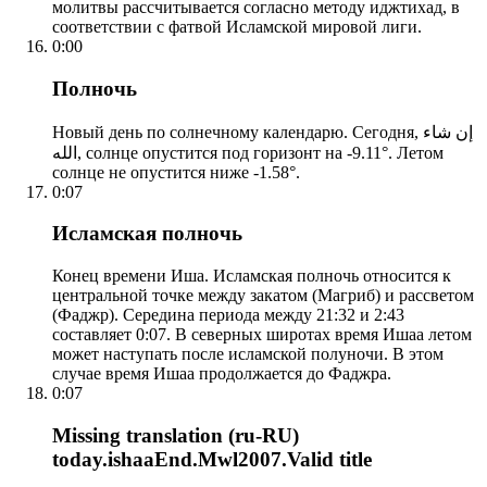
молитвы рассчитывается согласно методу иджтихад, в
соответствии с фатвой Исламской мировой лиги.
0:00
Полночь
Новый день по солнечному календарю. Сегодня, إن شاء
الله, солнце опустится под горизонт на -9.11°. Летом
солнце не опустится ниже -1.58°.
0:07
Исламская полночь
Конец времени Иша. Исламская полночь относится к
центральной точке между закатом (Магриб) и рассветом
(Фаджр). Середина периода между 21:32 и 2:43
составляет 0:07. В северных широтах время Ишаа летом
может наступать после исламской полуночи. В этом
случае время Ишаа продолжается до Фаджра.
0:07
Missing translation (ru-RU)
today.ishaaEnd.Mwl2007.Valid title