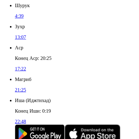
Шурук
4:39
Зухр
13:07
Аср
Конец Аср
:
20:25
17:22
Магриб
21:25
Иша
(
Иджтихад
)
Конец Иши
:
0:19
22:48