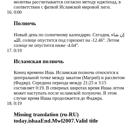
молитвы рассчитывается согласно методу иджтихад, в
соответствии с фатвой Исламской мировой лиги.
0:00
Полночь
Новый день по солнечному календарю. Сегодня, إن شاء
الله, солнце опустится под горизонт на -12.46°. Летом
солнце не опустится ниже -4.64°.
0:19
Исламская полночь
Конец времени Иша. Исламская полночь относится к
центральной точке между закатом (Магриб) и рассветом
(Фаджр). Середина периода между 21:25 и 3:15
составляет 0:19. В северных широтах время Ишаа летом
может наступать после исламской полуночи. В этом
случае время Ишаа продолжается до Фаджра.
0:19
Missing translation (ru-RU)
today.ishaaEnd.Mwl2007.Valid title