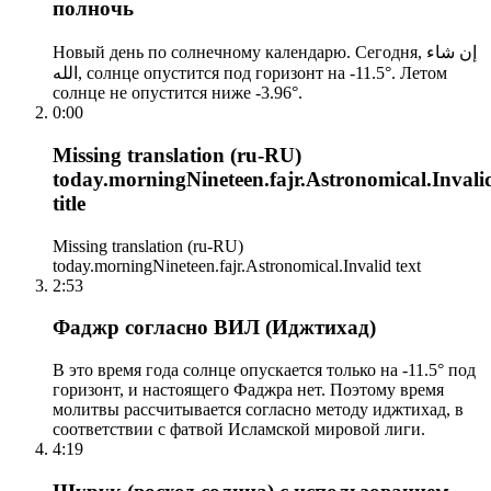
полночь
Новый день по солнечному календарю. Сегодня, إن شاء
الله, солнце опустится под горизонт на -11.5°. Летом
солнце не опустится ниже -3.96°.
0:00
Missing translation (ru-RU)
today.morningNineteen.fajr.Astronomical.Invali
title
Missing translation (ru-RU)
today.morningNineteen.fajr.Astronomical.Invalid text
2:53
Фаджр согласно ВИЛ (Иджтихад)
В это время года солнце опускается только на -11.5° под
горизонт, и настоящего Фаджра нет. Поэтому время
молитвы рассчитывается согласно методу иджтихад, в
соответствии с фатвой Исламской мировой лиги.
4:19