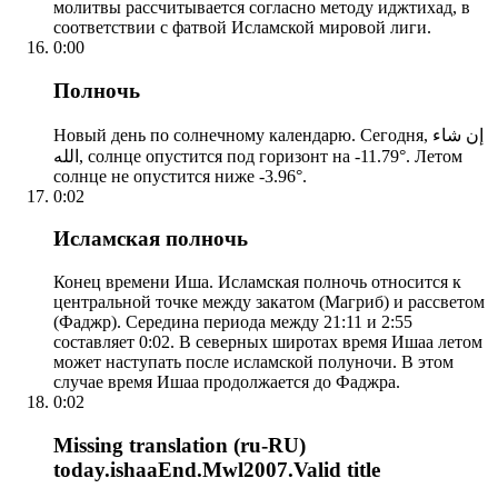
молитвы рассчитывается согласно методу иджтихад, в
соответствии с фатвой Исламской мировой лиги.
0:00
Полночь
Новый день по солнечному календарю. Сегодня, إن شاء
الله, солнце опустится под горизонт на -11.79°. Летом
солнце не опустится ниже -3.96°.
0:02
Исламская полночь
Конец времени Иша. Исламская полночь относится к
центральной точке между закатом (Магриб) и рассветом
(Фаджр). Середина периода между 21:11 и 2:55
составляет 0:02. В северных широтах время Ишаа летом
может наступать после исламской полуночи. В этом
случае время Ишаа продолжается до Фаджра.
0:02
Missing translation (ru-RU)
today.ishaaEnd.Mwl2007.Valid title