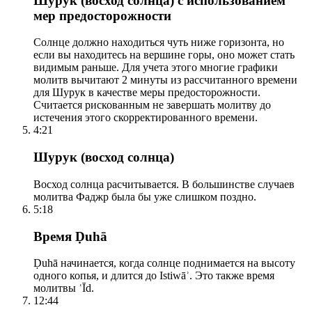
Шурук (восход солнца) с использованием
мер предосторожности
Солнце должно находиться чуть ниже горизонта, но
если вы находитесь на вершине горы, оно может стать
видимым раньше. Для учета этого многие графики
молитв вычитают 2 минуты из рассчитанного времени
для Шурук в качестве меры предосторожности.
Считается рискованным не завершать молитву до
истечения этого скорректированного времени.
4:21
Шурук (восход солнца)
Восход солнца расчитывается. В большинстве случаев
молитва Фаджр была бы уже слишком поздно.
5:18
Время Ḍuhā
Ḍuhā начинается, когда солнце поднимается на высоту
одного копья, и длится до Istiwāʾ. Это также время
молитвы ʿĪd.
12:44