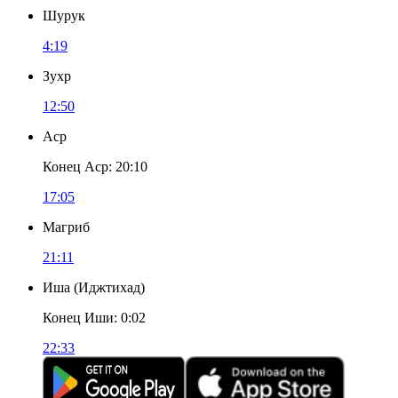
Шурук
4:19
Зухр
12:50
Аср
Конец Аср
:
20:10
17:05
Магриб
21:11
Иша
(
Иджтихад
)
Конец Иши
:
0:02
22:33