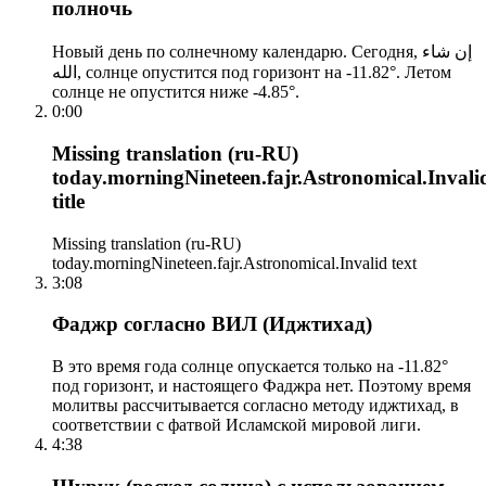
полночь
Новый день по солнечному календарю. Сегодня, إن شاء
الله, солнце опустится под горизонт на -11.82°. Летом
солнце не опустится ниже -4.85°.
0:00
Missing translation (ru-RU)
today.morningNineteen.fajr.Astronomical.Invali
title
Missing translation (ru-RU)
today.morningNineteen.fajr.Astronomical.Invalid text
3:08
Фаджр согласно ВИЛ (Иджтихад)
В это время года солнце опускается только на -11.82°
под горизонт, и настоящего Фаджра нет. Поэтому время
молитвы рассчитывается согласно методу иджтихад, в
соответствии с фатвой Исламской мировой лиги.
4:38