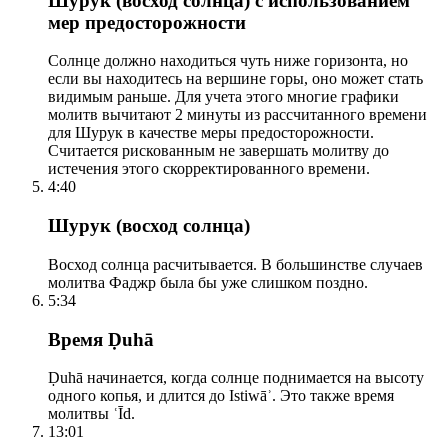
Шурук (восход солнца) с использованием
мер предосторожности
Солнце должно находиться чуть ниже горизонта, но
если вы находитесь на вершине горы, оно может стать
видимым раньше. Для учета этого многие графики
молитв вычитают 2 минуты из рассчитанного времени
для Шурук в качестве меры предосторожности.
Считается рискованным не завершать молитву до
истечения этого скорректированного времени.
4:40
Шурук (восход солнца)
Восход солнца расчитывается. В большинстве случаев
молитва Фаджр была бы уже слишком поздно.
5:34
Время Ḍuhā
Ḍuhā начинается, когда солнце поднимается на высоту
одного копья, и длится до Istiwāʾ. Это также время
молитвы ʿĪd.
13:01