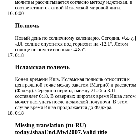
молитвы рассчитывается согласно методу иджтихад, в
соответствии с фатвой Исламской мировой лиги.
0:00
Полночь
Новый день по солнечному календарю. Сегодня, إن شاء
الله, солнце опустится под горизонт на -12.1°. Летом
солнце не опустится ниже -4.85°.
0:18
Исламская полночь
Конец времени Иша. Исламская полночь относится к
центральной точке между закатом (Магриб) и рассветом
(Фаджр). Середина периода между 21:26 и 3:11
составляет 0:18. В северных широтах время Ишаа летом
может наступать после исламской полуночи. В этом
случае время Ишаа продолжается до Фаджра.
0:18
Missing translation (ru-RU)
today.ishaaEnd.Mwl2007.Valid title