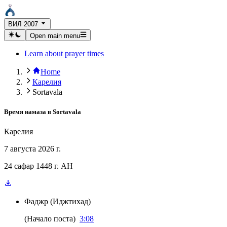
ВИЛ 2007
Open main menu
Learn about prayer times
Home
Карелия
Sortavala
Время намаза в
Sortavala
Карелия
7 августа 2026 г.
24 сафар 1448 г. AH
Фаджр
(
Иджтихад
)
(
Начало поста
)
3:08