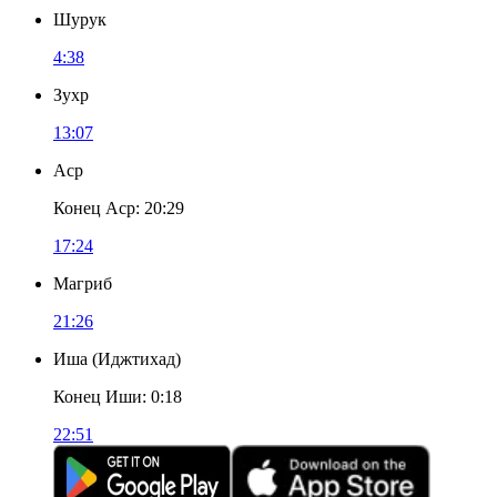
Шурук
4:38
Зухр
13:07
Аср
Конец Аср
:
20:29
17:24
Магриб
21:26
Иша
(
Иджтихад
)
Конец Иши
:
0:18
22:51