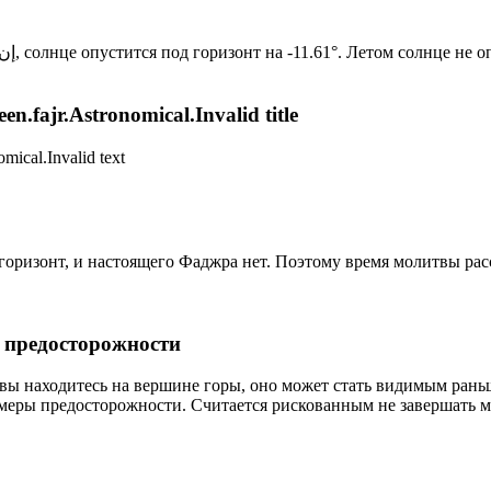
Новый день по солнечному календарю. Сегодня, إن شاء الله, солнце опустится под горизонт на -11.61°. Лет
n.fajr.Astronomical.Invalid title
mical.Invalid text
д горизонт, и настоящего Фаджра нет. Поэтому время молитвы ра
р предосторожности
 вы находитесь на вершине горы, оно может стать видимым рань
меры предосторожности. Считается рискованным не завершать м