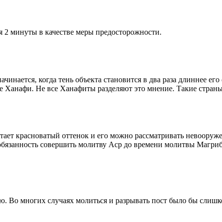
я 2 минуты в качестве меры предосторожности.
чинается, когда тень объекта становится в два раза длиннее ег
ие Ханафи. Не все Ханафиты разделяют это мнение. Такие страны,
етает красноватый оттенок и его можно рассматривать невооруж
 обязанность совершить молитву Аср до времени молитвы Магриб
рю. Во многих случаях молиться и разрывать пост было бы слишк