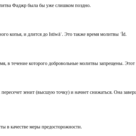
олитва Фаджр была бы уже слишком поздно.
го копья, и длится до Istiwāʾ. Это также время молитвы ʿĪd.
емя, в течение которого добровольные молитвы запрещены. Этот 
к пересечет зенит (высшую точку) и начнет снижаться. Она заве
ты в качестве меры предосторожности.