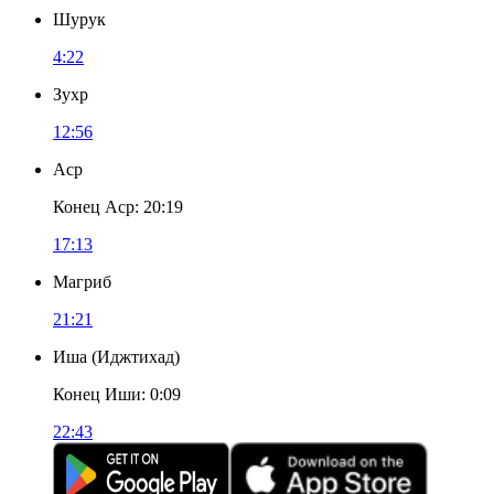
Шурук
4:22
Зухр
12:56
Аср
Конец Аср
:
20:19
17:13
Магриб
21:21
Иша
(
Иджтихад
)
Конец Иши
:
0:09
22:43