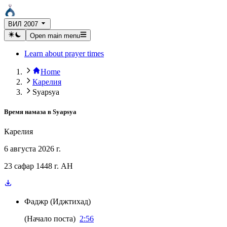
ВИЛ 2007
Open main menu
Learn about prayer times
Home
Карелия
Syapsya
Время намаза в
Syapsya
Карелия
6 августа 2026 г.
23 сафар 1448 г. AH
Фаджр
(
Иджтихад
)
(
Начало поста
)
2:56