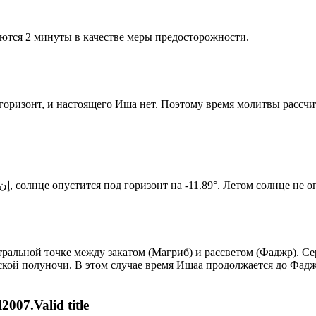
ются 2 минуты в качестве меры предосторожности.
д горизонт, и настоящего Иша нет. Поэтому время молитвы рассч
Новый день по солнечному календарю. Сегодня, إن شاء الله, солнце опустится под горизонт на -11.89°. Лет
альной точке между закатом (Магриб) и рассветом (Фаджр). Сер
ской полуночи. В этом случае время Ишаа продолжается до Фадж
007.Valid title