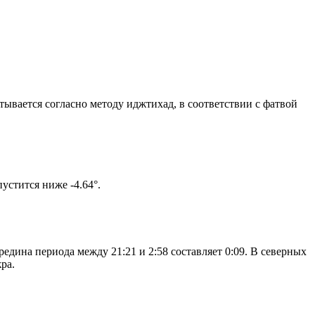
итывается согласно методу иджтихад, в соответствии с фатвой
ом солнце не опустится ниже -4.64°.
едина периода между 21:21 и 2:58 составляет 0:09. В северных
ра.