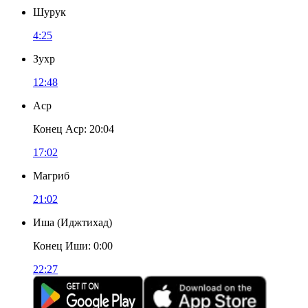
Шурук
4:25
Зухр
12:48
Аср
Конец Аср
:
20:04
17:02
Магриб
21:02
Иша
(
Иджтихад
)
Конец Иши
:
0:00
22:27