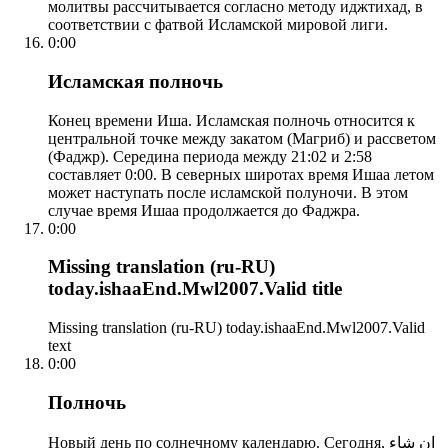
молитвы рассчитывается согласно методу иджтихад, в
соответствии с фатвой Исламской мировой лиги.
0:00
Исламская полночь
Конец времени Иша. Исламская полночь относится к
центральной точке между закатом (Магриб) и рассветом
(Фаджр). Середина периода между 21:02 и 2:58
составляет 0:00. В северных широтах время Ишаа летом
может наступать после исламской полуночи. В этом
случае время Ишаа продолжается до Фаджра.
0:00
Missing translation (ru-RU)
today.ishaaEnd.Mwl2007.Valid title
Missing translation (ru-RU) today.ishaaEnd.Mwl2007.Valid
text
0:00
Полночь
Новый день по солнечному календарю. Сегодня, إن شاء