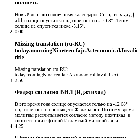
полночь
Новый день по солнечному календарю. Сегодня, إن شاء
الله, солнце опустится под горизонт на -12.68°. Летом
солнце не опустится ниже -5.15°.
0:00
Missing translation (ru-RU)
today.morningNineteen.fajr.Astronomical.Invali
title
Missing translation (ru-RU)
today.morningNineteen.fajr.Astronomical.Invalid text
2:56
Фаджр согласно ВИЛ (Иджтихад)
В это время года солнце опускается только на -12.68°
под горизонт, и настоящего Фаджра нет. Поэтому время
молитвы рассчитывается согласно методу иджтихад, в
соответствии с фатвой Исламской мировой лиги.
4:25