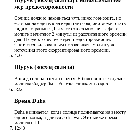
Шурук (восход солнца) с использованием
мер предосторожности
Солнце должно находиться чуть ниже горизонта, но
если вы находитесь на вершине горы, оно может стать
видимым раньше. Для учета этого многие графики
молитв вычитают 2 минуты из рассчитанного времени
для Шурук в качестве меры предосторожности.
Считается рискованным не завершать молитву до
истечения этого скорректированного времени.
4:27
Шурук (восход солнца)
Восход солнца расчитывается. В большинстве случаев
молитва Фаджр была бы уже слишком поздно.
5:22
Время Ḍuhā
Ḍuhā начинается, когда солнце поднимается на высоту
одного копья, и длится до Istiwāʾ. Это также время
молитвы ʿĪd.
12:43